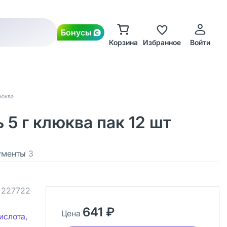
Бонусы
Корзина
Избранное
Войти
люква
5 г клюква пак 12 шт
ументы
3
.
227722
641 ₽
Цена
ислота,