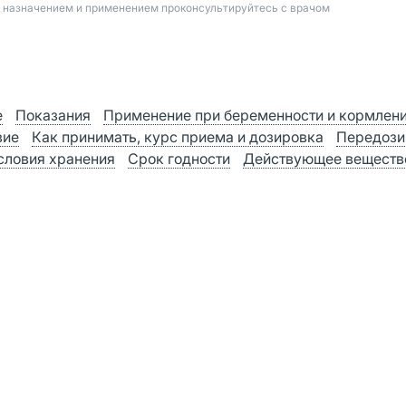
д назначением и применением проконсультируйтесь с врачом
е
Показания
Применение при беременности и кормлен
вие
Как принимать, курс приема и дозировка
Передози
словия хранения
Срок годности
Действующее веществ