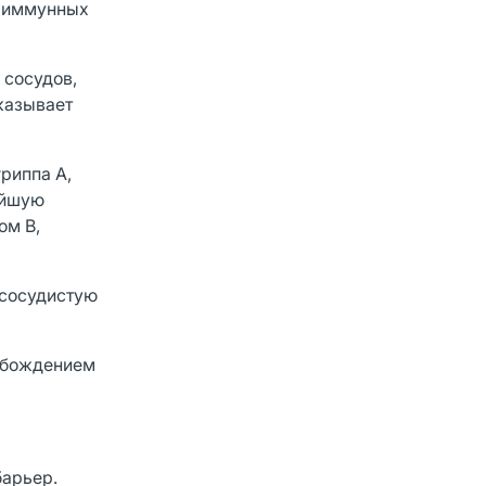
и иммунных
 сосудов,
казывает
риппа А,
ейшую
ом В,
 сосудистую
вобождением
барьер.