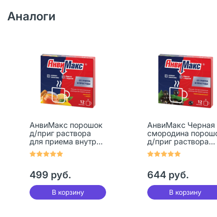
Аналоги
АнвиМакс порошок
АнвиМакс Черная
д/приг раствора
смородина порош
для приема внутрь
д/приг раствора
5 г лимон с медом
для приема внутр
пак 12 шт
5 г пак 12 шт
499 руб.
644 руб.
В корзину
В корзину