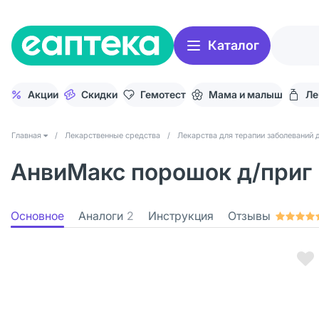
Каталог
Акции
Скидки
Гемотест
Мама и малыш
Ле
Главная
/
Лекарственные средства
/
Лекарства для терапии заболеваний 
АнвиМакс порошок д/приг р
Основное
Аналоги
2
Инструкция
Отзывы