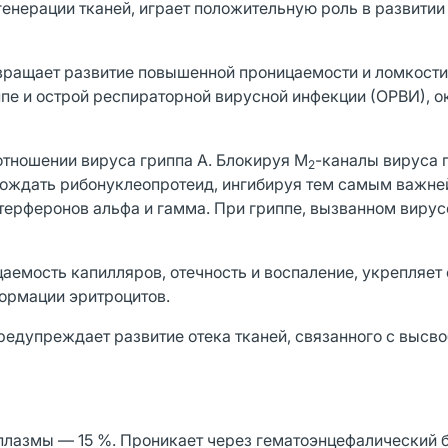
генерации тканей, играет положительную роль в развити
твращает развитие повышенной проницаемости и ломкости
е и острой респираторной вирусной инфекции (ОРВИ), о
отношении вируса гриппа А. Блокируя М
-каналы вируса г
2
обождать рибонуклеопротеид, ингибируя тем самым важн
терферонов альфа и гамма. При гриппе, вызванном вирус
аемость капилляров, отечность и воспаление, укрепляет
формации эритроцитов.
редупреждает развитие отека тканей, связанного с выс
плазмы — 15 %. Проникает через гематоэнцефалический 