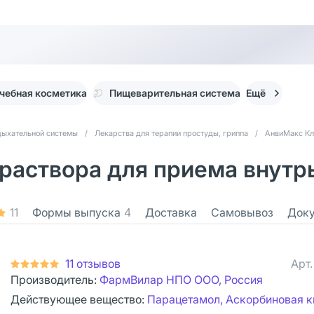
чебная косметика
Пищеварительная система
Ещё
дыхательной системы
/
Лекарства для терапии простуды, гриппа
/
АнвиМакс К
аствора для приема внутрь 
11
Формы выпуска
4
Доставка
Самовывоз
Док
11 отзывов
Арт
Производитель:
ФармВилар НПО ООО, Россия
Действующее вещество:
Парацетамол, Аскорбиновая к