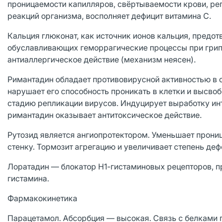
проницаемости капилляров, свёртываемости крови, ре
реакций организма, восполняет дефицит витамина С.
Кальция глюконат, как источник ионов кальция, предо
обуславливающих геморрагические процессы при грипп
антиаллергическое действие (механизм неясен).
Римантадин обладает противовирусной активностью в 
нарушает его способность проникать в клетки и высв
стадию репликации вирусов. Индуцирует выработку ин
римантадин оказывает антитоксическое действие.
Рутозид является ангиопротектором. Уменьшает прониц
стенку. Тормозит агрегацию и увеличивает степень де
Лоратадин — блокатор Н1-гистаминовых рецепторов, п
гистамина.
Фармакокинетика
Парацетамол. Абсорбция — высокая. Связь с белками 