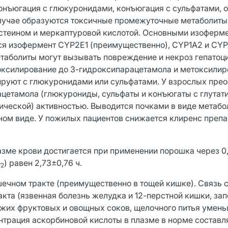
конъюгация с глюкуронидами, конъюгация с сульфатами, 
учае образуются токсичные промежуточные метаболиты
цистеином и меркаптуровой кислотой. Основными изоферм
тся изофермент CYP2E1 (преимущественно), CYP1A2 и CY
етаболиты могут вызывать повреждение и некроз гепатоци
ксилирование до 3-гидроксипарацетамола и метоксилир
руют с глюкуронидами или сульфатами. У взрослых пре
цетамола (глюкурониды, сульфаты и конъюгаты с глутат
ической) активностью. Выводится почками в виде метабо
ном виде. У пожилых пациентов снижается клиренс препа
азме крови достигается при применении порошка через 0,
) равен 2,73±0,76 ч.
/2
ечном тракте (преимущественно в тощей кишке). Связь 
та (язвенная болезнь желудка и 12-перстной кишки, зап
вежих фруктовых и овощных соков, щелочного питья умен
нтрация аскорбиновой кислоты в плазме в норме составл