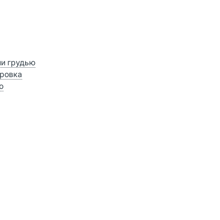
ии грудью
ровка
о