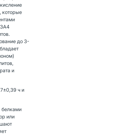
окисление
, которые
ентами
P3A4
тов.
ование до 3-
обладает
ионом)
литов,
рата и
7±0,39 ч и
с белками
ор или
ьшают
яет