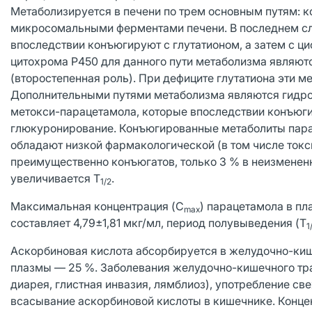
Метаболизируется в печени по трем основным путям: 
микросомальными ферментами печени. В последнем сл
впоследствии конъюгируют с глутатионом, а затем с 
цитохрома Р450 для данного пути метаболизма являю
(второстепенная роль). При дефиците глутатиона эти м
Дополнительными путями метаболизма являются гидро
метокси-парацетамола, которые впоследствии конъюги
глюкуронирование. Конъюгированные метаболиты пара
обладают низкой фармакологической (в том числе токс
преимущественно конъюгатов, только 3 % в неизменен
увеличивается T
.
1/2
Максимальная концентрация (C
) парацетамола в пл
max
составляет 4,79±1,81 мкг/мл, период полувыведения (T
1
Аскорбиновая кислота абсорбируется в желудочно-киш
плазмы — 25 %. Заболевания желудочно-кишечного трак
диарея, глистная инвазия, лямблиоз), употребление с
всасывание аскорбиновой кислоты в кишечнике. Конце