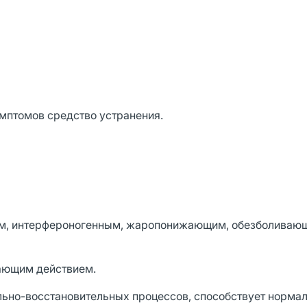
мптомов средство устранения.
ым, интерфероногенным, жаропонижающим, обезболиваю
ающим действием.
ельно-восстановительных процессов, способствует норма