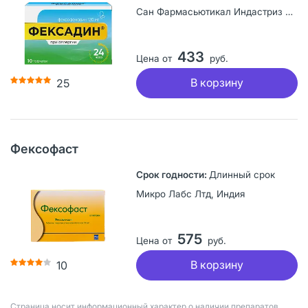
Сан Фармасьютикал Индастриз Лтд, Индия
433
Цена от
руб.
В корзину
25
Фексофаст
Длинный срок
Микро Лабс Лтд, Индия
575
Цена от
руб.
В корзину
10
Страница носит информационный характер о наличии препаратов.