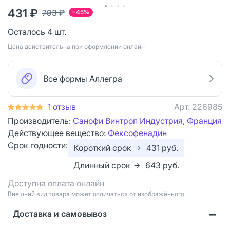
431 ₽
793 ₽
−45%
Осталось 4 шт.
Цена действительна при оформлении онлайн
Все формы Аллегра
1 отзыв
Арт.
226985
Производитель:
Санофи Винтроп Индустрия, Франция
Действующее вещество:
Фексофенадин
Срок годности:
Короткий срок
431
руб.
→
Длинный срок
643
руб.
→
Доступна оплата онлайн
Bнешний вид товара может отличаться от изображённого
Доставка и самовывоз