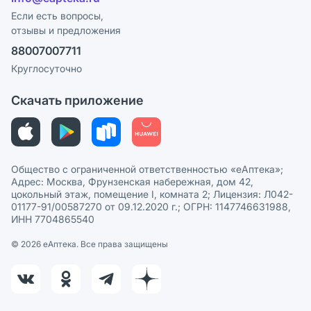
Программа СберСпасибо
Реклама на сайте
Если есть вопросы,
отзывы и предложения
Политика конфиденциальности
Ваши товары на ЕАПТЕКЕ
88007007711
Пользовательское соглашение
Сотрудничество для аптек
Круглосуточно
Политика рекомендаций
СМИ о нас
Скачать приложение
Этика и соответствие
Политика в отношении обработки персональных данных
Общество с ограниченной ответственностью «еАптека»;
Адрес: Москва, Фрунзенская набережная, дом 42,
цокольный этаж, помещение I, комната 2; Лицензия: Л042-
01177-91/00587270 от 09.12.2020 г.; ОГРН: 1147746631988,
ИНН 7704865540
© 2026 eАптека. Все права защищены