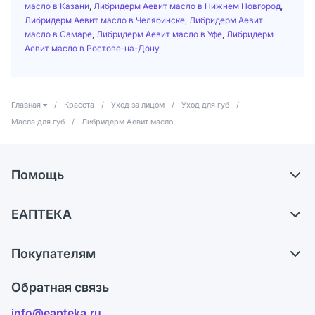
масло в Казани
,
Либридерм Аевит масло в Нижнем Новгород
,
Либридерм Аевит масло в Челябинске
,
Либридерм Аевит
масло в Самаре
,
Либридерм Аевит масло в Уфе
,
Либридерм
Аевит масло в Ростове-на-Дону
Главная
/
Красота
/
Уход за лицом
/
Уход для губ
/
Масла для губ
/
Либридерм Аевит масло
Помощь
Доставка
ЕАПТЕКА
Самовывоз из аптек
О компании
Обмен и возврат
Покупателям
Карьера
Что с моим заказом?
Оплата
Поставщики
Обратная связь
Ответы на вопросы
Отзывы
Лицензия
info@eapteka.ru
Блог