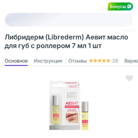
Бонусы
Либридерм (Librederm) Аевит масло
для губ с роллером 7 мл 1 шт
Основное
Инструкция
Отзывы
28
Вари