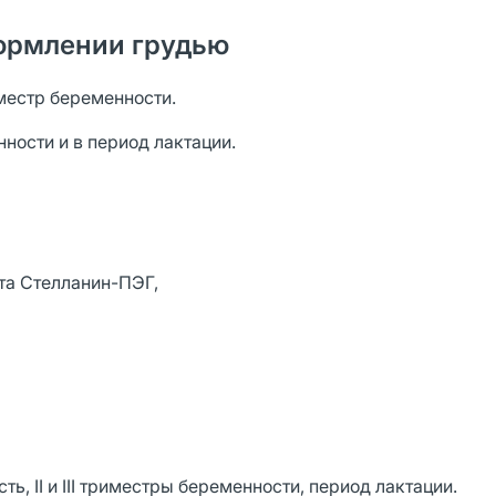
ормлении грудью
местр беременности.
нности и в период лактации.
та Стелланин-ПЭГ,
, II и III триместры беременности, период лактации.