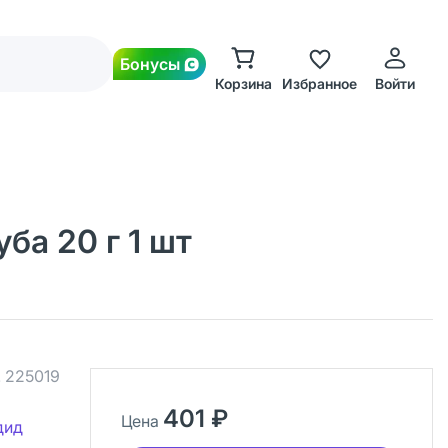
Бонусы
Корзина
Избранное
Войти
ба 20 г 1 шт
.
225019
401 ₽
Цена
дид