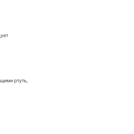
дует
щими ртуть,