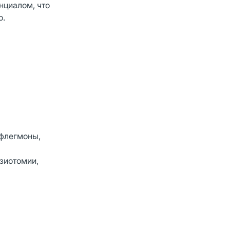
нциалом, что
о.
 флегмоны,
зиотомии,