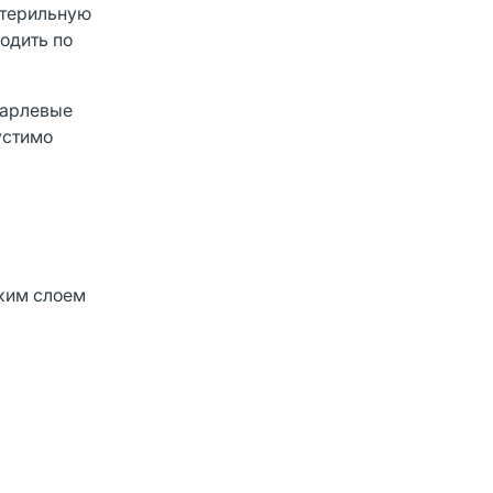
стерильную
одить по
марлевые
устимо
нким слоем