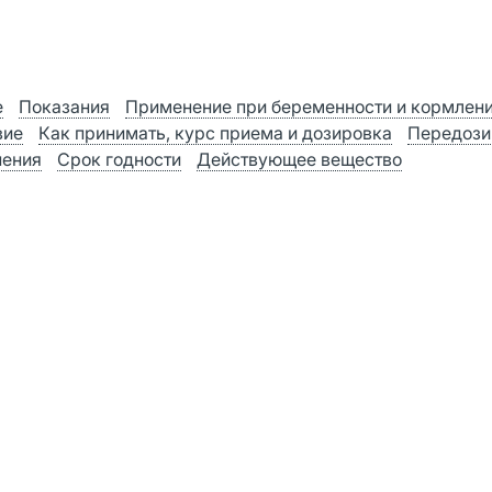
е
Показания
Применение при беременности и кормлен
вие
Как принимать, курс приема и дозировка
Передози
нения
Срок годности
Действующее вещество