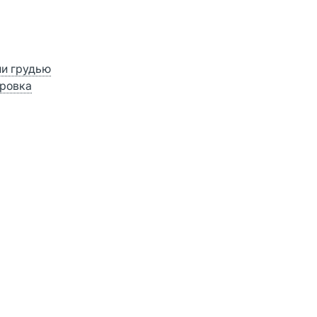
ии грудью
ровка