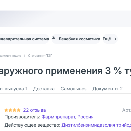
щеварительная система
Лечебная косметика
Ещё
заживляющие
/
Стелланин-ПЭГ
ружного применения 3 % ту
ы выпуска
1
Доставка
Самовывоз
Документы
2
22 отзыва
Арт
Производитель:
Фармпрепарат, Россия
Действующее вещество:
Диэтилбензимидазолия трийо