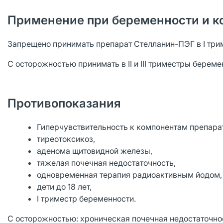
Применение при беременности и к
Запрещено принимать препарат Стелланин-ПЭГ в I три
С осторожностью принимать в II и III триместры береме
Противопоказания
Гиперчувствительность к компонентам препара
тиреотоксикоз,
аденома щитовидной железы,
тяжелая почечная недостаточность,
одновременная терапия радиоактивным йодом,
дети до 18 лет,
I триместр беременности.
С осторожностью: хроническая почечная недостаточность