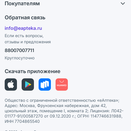
Покупателям
Карьера
Что с моим заказом?
Оплата
Поставщики
Обратная связь
Ответы на вопросы
Отзывы
Лицензия
info@eapteka.ru
Блог
Программа СберСпасибо
Реклама на сайте
Если есть вопросы,
отзывы и предложения
Политика конфиденциальности
Ваши товары на ЕАПТЕКЕ
88007007711
Пользовательское соглашение
Сотрудничество для аптек
Круглосуточно
Политика рекомендаций
СМИ о нас
Скачать приложение
Этика и соответствие
Политика в отношении обработки персональных данных
Общество с ограниченной ответственностью «еАптека»;
Адрес: Москва, Фрунзенская набережная, дом 42,
цокольный этаж, помещение I, комната 2; Лицензия: Л042-
01177-91/00587270 от 09.12.2020 г.; ОГРН: 1147746631988,
ИНН 7704865540