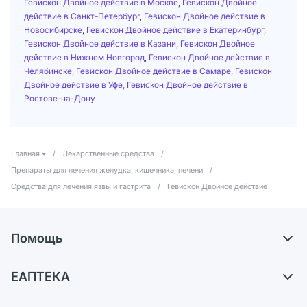
Гевискон Двойное действие в Москве
,
Гевискон Двойное
действие в Санкт-Петербург
,
Гевискон Двойное действие в
Новосибирске
,
Гевискон Двойное действие в Екатеринбург
,
Гевискон Двойное действие в Казани
,
Гевискон Двойное
действие в Нижнем Новгород
,
Гевискон Двойное действие в
Челябинске
,
Гевискон Двойное действие в Самаре
,
Гевискон
Двойное действие в Уфе
,
Гевискон Двойное действие в
Ростове-на-Дону
Главная
/
Лекарственные средства
/
Препараты для лечения желудка, кишечника, печени
/
Средства для лечения язвы и гастрита
/
Гевискон Двойное действие
Помощь
Доставка
ЕАПТЕКА
Самовывоз из аптек
О компании
Обмен и возврат