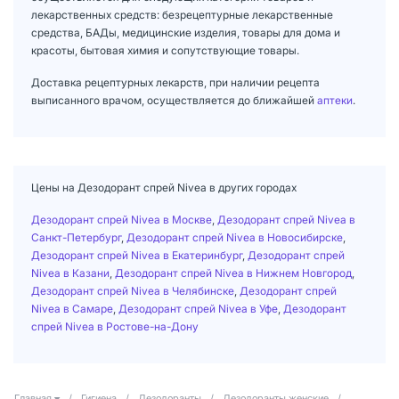
лекарственных средств: безрецептурные лекарственные
средства, БАДы, медицинские изделия, товары для дома и
красоты, бытовая химия и сопутствующие товары.
Доставка рецептурных лекарств, при наличии рецепта
выписанного врачом, осуществляется до ближайшей
аптеки
.
Цены на Дезодорант спрей Nivea в других городах
Дезодорант спрей Nivea в Москве
,
Дезодорант спрей Nivea в
Санкт-Петербург
,
Дезодорант спрей Nivea в Новосибирске
,
Дезодорант спрей Nivea в Екатеринбург
,
Дезодорант спрей
Nivea в Казани
,
Дезодорант спрей Nivea в Нижнем Новгород
,
Дезодорант спрей Nivea в Челябинске
,
Дезодорант спрей
Nivea в Самаре
,
Дезодорант спрей Nivea в Уфе
,
Дезодорант
спрей Nivea в Ростове-на-Дону
Главная
/
Гигиена
/
Дезодоранты
/
Дезодоранты женские
/