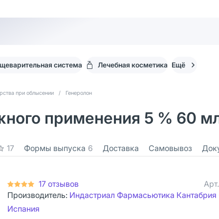
щеварительная система
Лечебная косметика
Ещё
рства при облысении
/
Генеролон
жного применения 5 % 60 мл
17
Формы выпуска
6
Доставка
Самовывоз
Док
17 отзывов
Арт
Производитель:
Индастриал Фармасьютика Кантабрия С
Испания