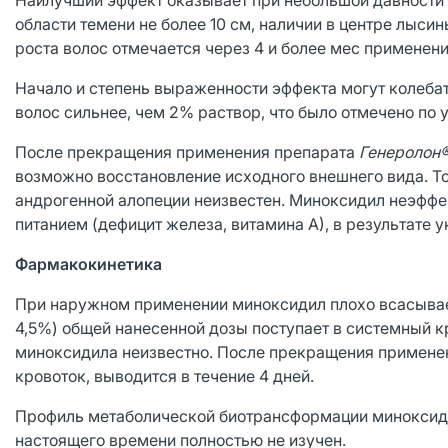
Наилучший эффект оказывает при небольшой давности з
области темени не более 10 см, наличии в центре лыс
роста волос отмечается через 4 и более мес применени
Начало и степень выраженности эффекта могут колебат
волос сильнее, чем 2% раствор, что было отмечено по
После прекращения применения препарата
Генеролон
возможно восстановление исходного внешнего вида. 
андрогенной алопеции неизвестен. Миноксидил неэффе
питанием (дефицит железа, витамина А), в результате у
Фармакокинетика
При наружном применении миноксидил плохо всасывае
4,5%) общей нанесенной дозы поступает в системный 
миноксидила неизвестно. После прекращения примене
кровоток, выводится в течение 4 дней.
Профиль метаболической биотрансформации миноксид
настоящего времени полностью не изучен.