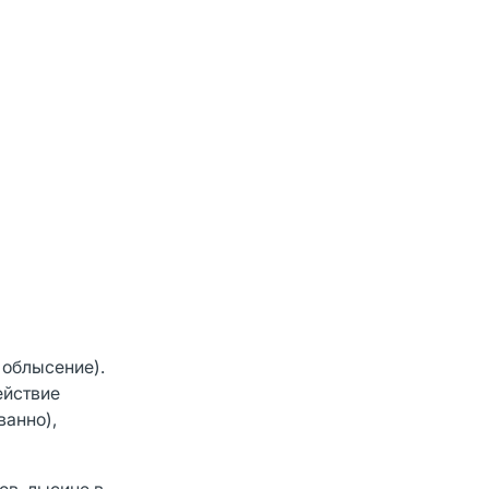
 облысение).
ействие
ванно),