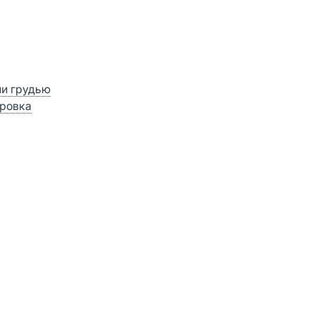
ии грудью
ровка