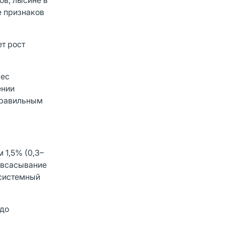
ов, лысине в
е признаков
т рост
мес
ении
правильным
1,5% (0,3–
 всасывание
 системный
до