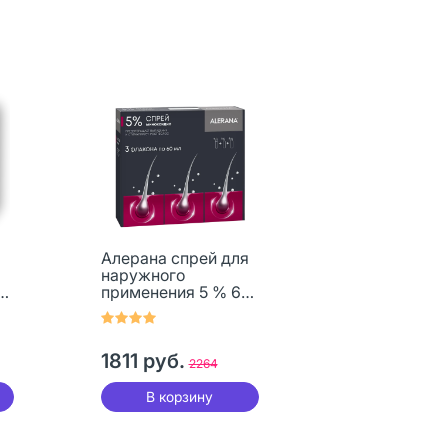
Алерана спрей для
наружного
0
применения 5 % 60
мл 3 шт
1811 руб.
2264
В корзину