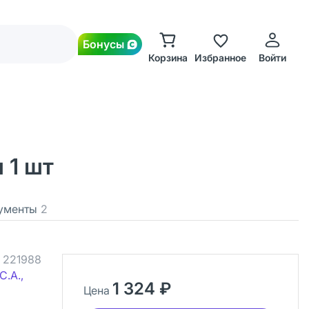
Бонусы
Корзина
Избранное
Войти
 1 шт
ументы
2
.
221988
.А.,
1 324 ₽
Цена