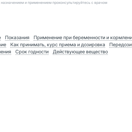
д назначением и применением проконсультируйтесь с врачом
е
Показания
Применение при беременности и кормлен
вие
Как принимать, курс приема и дозировка
Передози
нения
Срок годности
Действующее вещество