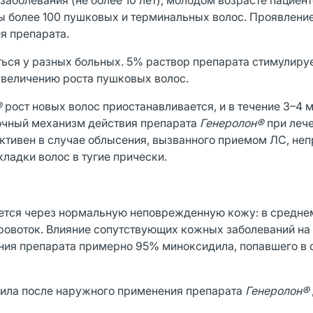
аболевания (не более 10 лет), молодом возрасте пациент
ины более 100 пушковых и терминальных волос. Проявлени
я препарата.
ься у разных больных. 5% раствор препарата стимулируе
 увеличению роста пушковых волос.
®
рост новых волос приостанавливается, и в течение 3–4 
Точный механизм действия препарата
Генеролон®
при леч
ктивен в случае облысения, вызванного приемом ЛС, не
кладки волос в тугие прически.
тся через нормальную неповрежденную кожу: в среднем 
кровоток. Влияние сопутствующих кожных заболеваний на
ния препарата примерно 95% миноксидила, попавшего в
ила после наружного применения препарата
Генеролон®