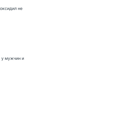
оксидил не
 у мужчин и