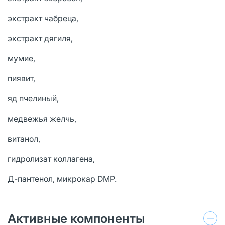
экстракт чабреца,
экстракт дягиля,
мумие,
пиявит,
яд пчелиный,
медвежья желчь,
витанол,
гидролизат коллагена,
Д-пантенол, микрокар DMР.
Активные компоненты