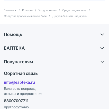
Главная
/
Красота
/
Уход за телом
/
Средства для тела
/
Средства против мышечной боли
/
Дикуля бальзам Радикулин
Помощь
Доставка
ЕАПТЕКА
Самовывоз из аптек
О компании
Обмен и возврат
Покупателям
Карьера
Что с моим заказом?
Оплата
Поставщики
Обратная связь
Ответы на вопросы
Отзывы
Лицензия
info@eapteka.ru
Блог
Программа СберСпасибо
Реклама на сайте
Если есть вопросы,
отзывы и предложения
Политика конфиденциальности
Ваши товары на ЕАПТЕКЕ
88007007711
Пользовательское соглашение
Сотрудничество для аптек
Круглосуточно