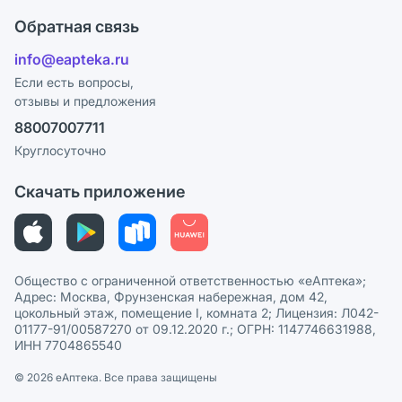
Что с моим заказом?
Оплата
Поставщики
Обратная связь
Ответы на вопросы
Отзывы
Лицензия
info@eapteka.ru
Блог
Программа СберСпасибо
Реклама на сайте
Если есть вопросы,
отзывы и предложения
Политика конфиденциальности
Ваши товары на ЕАПТЕКЕ
88007007711
Пользовательское соглашение
Сотрудничество для аптек
Круглосуточно
Политика рекомендаций
СМИ о нас
Скачать приложение
Этика и соответствие
Политика в отношении обработки персональных данных
Общество с ограниченной ответственностью «еАптека»;
Адрес: Москва, Фрунзенская набережная, дом 42,
цокольный этаж, помещение I, комната 2; Лицензия: Л042-
01177-91/00587270 от 09.12.2020 г.; ОГРН: 1147746631988,
ИНН 7704865540
© 2026 eАптека. Все права защищены