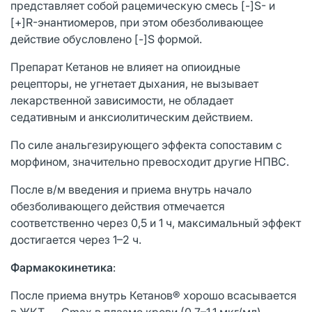
представляет собой рацемическую смесь [-]S- и
[+]R-энантиомеров, при этом обезболивающее
действие обусловлено [-]S формой.
Препарат Кетанов не влияет на опиоидные
рецепторы, не угнетает дыхания, не вызывает
лекарственной зависимости, не обладает
седативным и анксиолитическим действием.
По силе анальгезирующего эффекта сопоставим с
морфином, значительно превосходит другие НПВС.
После в/м введения и приема внутрь начало
обезболивающего действия отмечается
соответственно через 0,5 и 1 ч, максимальный эффект
достигается через 1–2 ч.
Фармакокинетика
:
После приема внутрь Кетанов® хорошо всасывается
в ЖКТ — Cmax в плазме крови (0,7–1,1 мкг/мл)