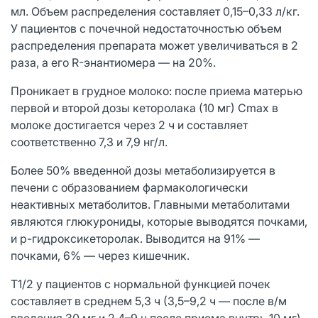
мл. Объем распределения составляет 0,15–0,33 л/кг.
У пациентов с почечной недостаточностью объем
распределения препарата может увеличиваться в 2
раза, а его R-энантиомера — на 20%.
Проникает в грудное молоко: после приема матерью
первой и второй дозы кеторолака (10 мг) Cmax в
молоке достигается через 2 ч и составляет
соответственно 7,3 и 7,9 нг/л.
Более 50% введенной дозы метаболизируется в
печени с образованием фармакологически
неактивных метаболитов. Главными метаболитами
являются глюкурониды, которые выводятся почками,
и р-гидроксикеторолак. Выводится на 91% —
почками, 6% — через кишечник.
T1/2 у пациентов с нормальной функцией почек
составляет в среднем 5,3 ч (3,5–9,2 ч — после в/м
введения 30 мг и 2,4–9 ч после приема внутрь 10 мг).