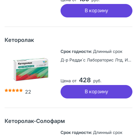
В корзину
Кеторолак
Длинный срок
Д-р Редди`с Лабораторис Лтд, Индия
428
Цена от
руб.
В корзину
22
Кеторолак-Солофарм
Длинный срок