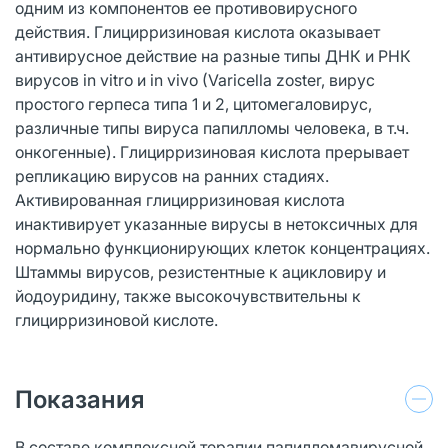
одним из компонентов ее противовирусного
действия. Глицирризиновая кислота оказывает
антивирусное действие на разные типы ДНК и РНК
вирусов in vitro и in vivo (Varicella zoster, вирус
простого герпеса типа 1 и 2, цитомегаловирус,
различные типы вируса папилломы человека, в т.ч.
онкогенные). Глицирризиновая кислота прерывает
репликацию вирусов на ранних стадиях.
Активированная глицирризиновая кислота
инактивирует указанные вирусы в нетоксичных для
нормально функционирующих клеток концентрациях.
Штаммы вирусов, резистентные к ацикловиру и
йодоуридину, также высокочувствительны к
глицирризиновой кислоте.
Показания
В составе комплексной терапии папилломавирусной