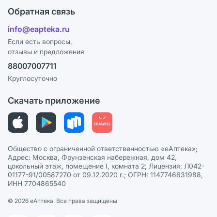
Оплата
Поставщики
Обратная связь
Ответы на вопросы
Отзывы
Лицензия
info@eapteka.ru
Блог
Программа СберСпасибо
Реклама на сайте
Если есть вопросы,
отзывы и предложения
Политика конфиденциальности
Ваши товары на ЕАПТЕКЕ
88007007711
Пользовательское соглашение
Сотрудничество для аптек
Круглосуточно
Политика рекомендаций
СМИ о нас
Скачать приложение
Этика и соответствие
Политика в отношении обработки персональных данных
Общество с ограниченной ответственностью «еАптека»;
Адрес: Москва, Фрунзенская набережная, дом 42,
цокольный этаж, помещение I, комната 2; Лицензия: Л042-
01177-91/00587270 от 09.12.2020 г.; ОГРН: 1147746631988,
ИНН 7704865540
© 2026 eАптека. Все права защищены