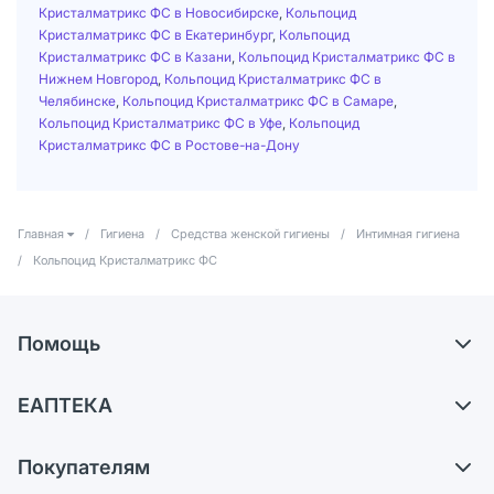
Кристалматрикс ФС в Новосибирске
,
Кольпоцид
Кристалматрикс ФС в Екатеринбург
,
Кольпоцид
Кристалматрикс ФС в Казани
,
Кольпоцид Кристалматрикс ФС в
Нижнем Новгород
,
Кольпоцид Кристалматрикс ФС в
Челябинске
,
Кольпоцид Кристалматрикс ФС в Самаре
,
Кольпоцид Кристалматрикс ФС в Уфе
,
Кольпоцид
Кристалматрикс ФС в Ростове-на-Дону
Главная
/
Гигиена
/
Средства женской гигиены
/
Интимная гигиена
/
Кольпоцид Кристалматрикс ФС
Помощь
Доставка
ЕАПТЕКА
Самовывоз из аптек
О компании
Обмен и возврат
Покупателям
Карьера
Что с моим заказом?