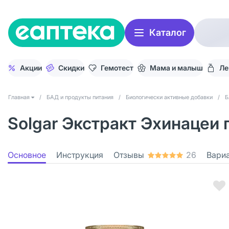
Каталог
Акции
Скидки
Гемотест
Мама и малыш
Ле
Главная
/
БАД и продукты питания
/
Биологически активные добавки
/
Б
Solgar Экстракт Эхинацеи 
Основное
Инструкция
Отзывы
26
Вари