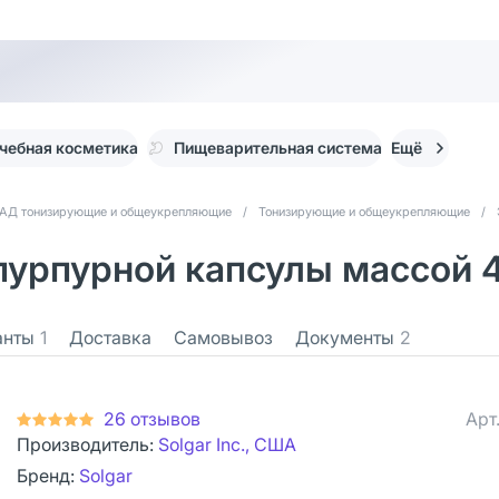
чебная косметика
Пищеварительная система
Ещё
АД тонизирующие и общеукрепляющие
/
Тонизирующие и общеукрепляющие
/
пурпурной капсулы массой 4
анты
1
Доставка
Самовывоз
Документы
2
26 отзывов
Арт
Производитель:
Solgar Inc., США
Бренд:
Solgar