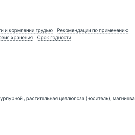
и и кормлении грудью
Рекомендации по применению
овия хранения
Срок годности
урпурной , растительная целлюлоза (носитель), магниева