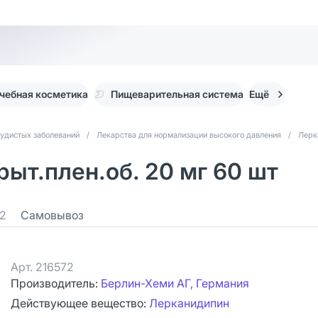
чебная косметика
Пищеварительная система
Ещё
судистых заболеваний
/
Лекарства для нормализации высокого давления
/
Лерк
ыт.плен.об. 20 мг 60 шт
2
Самовывоз
Арт.
216572
Производитель:
Берлин-Хеми АГ, Германия
Действующее вещество:
Лерканидипин