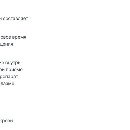
и составляет
ковое время
ащения
ме внутрь
При приеме
препарат
плазме
 крови