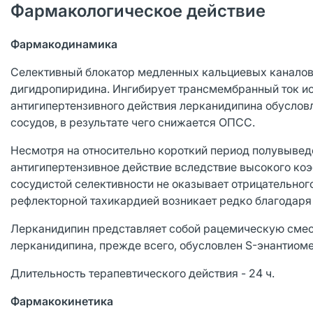
Фармакологическое действие
Фармакодинамика
Селективный блокатор медленных кальциевых каналов
дигидропиридина. Ингибирует трансмембранный ток ио
антигипертензивного действия лерканидипина обусл
сосудов, в результате чего снижается ОПСС.
Несмотря на относительно короткий период полувывед
антигипертензивное действие вследствие высокого ко
сосудистой селективности не оказывает отрицательного
рефлекторной тахикардией возникает редко благодаря
Лерканидипин представляет собой рацемическую смесь
лерканидипина, прежде всего, обусловлен S-энантиом
Длительность терапевтического действия - 24 ч.
Фармакокинетика