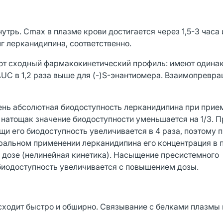
трь. Cmax в плазме крови достигается через 1,5-3 часа 
мг лерканидипина, соответственно.
уют сходный фармакокинетический профиль: имеют одина
АUC в 1,2 раза выше для (-)S-энантиомера. Взаимопревр
ень абсолютная биодоступность лерканидипина при прие
 натощак значение биодоступности уменьшается на 1/3. 
щи его биодоступность увеличивается в 4 раза, поэтому 
ральном применении лерканидипина его концентрация в 
 дозе (нелинейная кинетика). Насыщение пресистемного
биодоступность увеличивается с повышением дозы.
сходит быстро и обширно. Связывание с белками плазмы