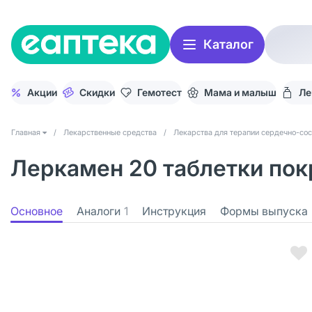
Каталог
Акции
Скидки
Гемотест
Мама и малыш
Ле
Главная
/
Лекарственные средства
/
Лекарства для терапии сердечно-со
Леркамен 20 таблетки покр
Основное
Аналоги
1
Инструкция
Формы выпуска