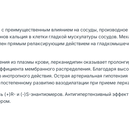
 с преимущественным влиянием на сосуды, производное
нов кальция в клетки гладкой мускулатуры сосудов. Ме
овлен прямым релаксирующим действием на гладкомышеч
ения из плазмы крови, лерканидипин оказывает пролонг
эффициента мембранного распределения. Благодаря выс
 инотропного действия. Острая артериальная гипотензия
 постепенному развитию вазодилатации при приеме лерк
 (+)R- и (-)S-энантиомеров. Антигипертензивный эффект
ером.