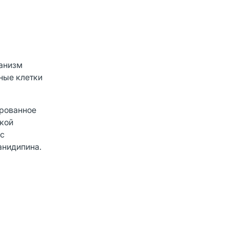
ханизм
ные клетки
ированное
окой
 с
анидипина.