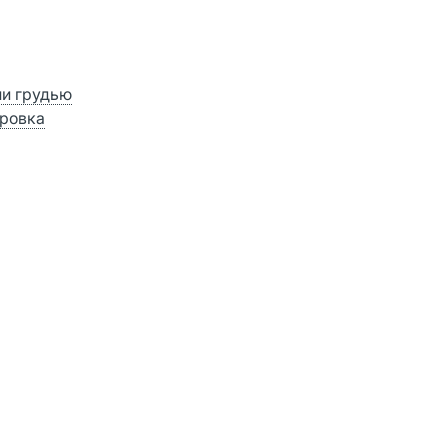
ии грудью
ровка