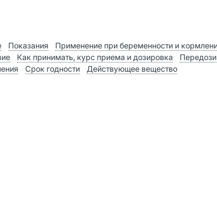
е
Показания
Применение при беременности и кормлен
вие
Как принимать, курс приема и дозировка
Передози
нения
Срок годности
Действующее вещество