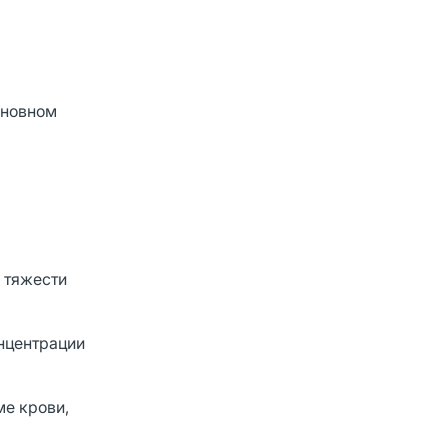
сновном
и тяжести
онцентрации
ме крови,