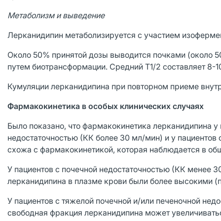
Метаболизм и выведение
Лерканидипин метаболизируется с участием изоферме
Около 50% принятой дозы выводится почками (около 
путем биотрансформации. Средний T1/2 составляет 8-10
Кумуляции лерканидипина при повторном приеме внутр
Фармакокинетика в особых клинических случаях
Было показано, что фармакокинетика лерканидипина у 
недостаточностью (КК более 30 мл/мин) и у пациентов 
схожа с фармакокинетикой, которая наблюдается в общ
У пациентов с почечной недостаточностью (КК менее 3
лерканидипина в плазме крови были более высокими (
У пациентов с тяжелой почечной и/или печеночной нед
свободная фракция лерканидипина может увеличивать