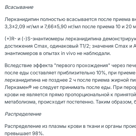
Всасывание
Лерканидипин полностью всасывается после приема вну
3,3±2,09 нг/мл и 7,66±5,90 нг/мл после приема 10 и 20 
(+)R- и (-)S-энантиомеры лерканидипина демонстрир
достижения Cmax, одинаковый T1/2; значения Cmax и 
энантиомеров в опытах in vivo не наблюдали.
Вследствие эффекта "первого прохождения" через печ
после еды составляет приблизительно 10%, при приеме
лерканидипина не позднее 2 ч после приема жирной пи
Леркамен® не следует принимать после еды. При перо
крови не является прямо пропорциональной к принятой
метаболизма, происходит постепенно. Таким образом, 
Распределение
Распределение из плазмы крови в ткани и органы прои
превышает 98%.