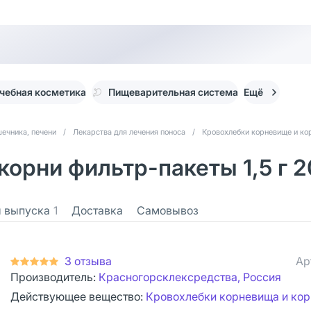
чебная косметика
Пищеварительная система
Ещё
ечника, печени
/
Лекарства для лечения поноса
/
Кровохлебки корневище и ко
орни фильтр-пакеты 1,5 г 2
 выпуска
1
Доставка
Самовывоз
3 отзыва
Ар
Производитель:
Красногорсклексредства, Россия
Действующее вещество:
Кровохлебки корневища и кор