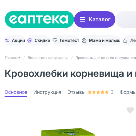
Каталог
Акции
Скидки
Гемотест
Мама и малыш
Ле
Главная
/
Лекарственные средства
/
Препараты для лечения желудка, киш
Кровохлебки корневища и к
Основное
Инструкция
Отзывы
3
Формы