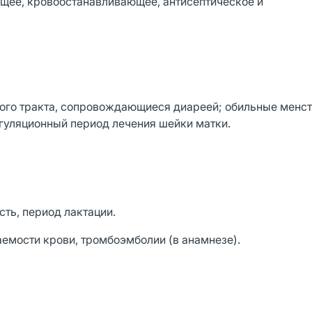
щее, кровоостанавливающее, антисептическое и
ого тракта, сопровождающиеся диареей; обильные менс
гуляционный период лечения шейки матки.
ть, период лактации.
мости крови, тромбоэмболии (в анамнезе).