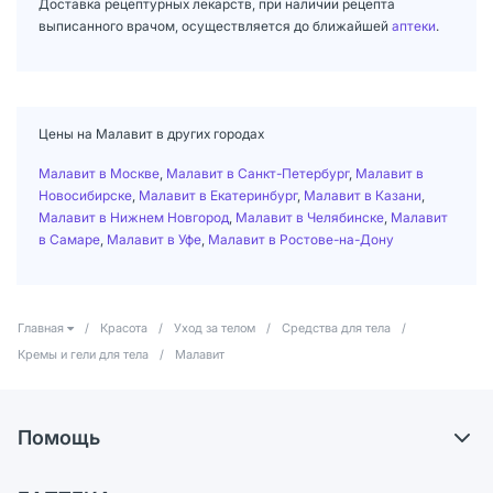
Доставка рецептурных лекарств, при наличии рецепта
выписанного врачом, осуществляется до ближайшей
аптеки
.
Цены на Малавит в других городах
Малавит в Москве
,
Малавит в Санкт-Петербург
,
Малавит в
Новосибирске
,
Малавит в Екатеринбург
,
Малавит в Казани
,
Малавит в Нижнем Новгород
,
Малавит в Челябинске
,
Малавит
в Самаре
,
Малавит в Уфе
,
Малавит в Ростове-на-Дону
Главная
/
Красота
/
Уход за телом
/
Средства для тела
/
Кремы и гели для тела
/
Малавит
Помощь
Доставка