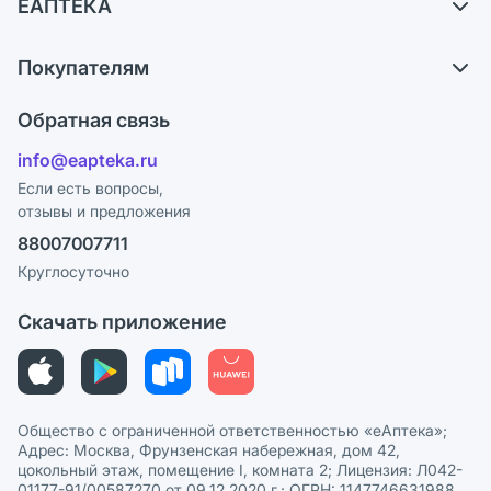
ЕАПТЕКА
Самовывоз из аптек
О компании
Обмен и возврат
Покупателям
Карьера
Что с моим заказом?
Оплата
Поставщики
Обратная связь
Ответы на вопросы
Отзывы
Лицензия
info@eapteka.ru
Блог
Программа СберСпасибо
Реклама на сайте
Если есть вопросы,
отзывы и предложения
Политика конфиденциальности
Ваши товары на ЕАПТЕКЕ
88007007711
Пользовательское соглашение
Сотрудничество для аптек
Круглосуточно
Политика рекомендаций
СМИ о нас
Скачать приложение
Этика и соответствие
Политика в отношении обработки персональных данных
Общество с ограниченной ответственностью «еАптека»;
Адрес: Москва, Фрунзенская набережная, дом 42,
цокольный этаж, помещение I, комната 2; Лицензия: Л042-
01177-91/00587270 от 09.12.2020 г.; ОГРН: 1147746631988,