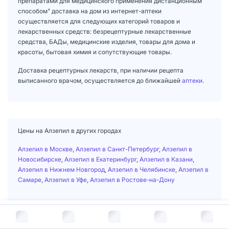
препаратами для медицинского применения дистанционным
способом" доставка на дом из интернет-аптеки
осуществляется для следующих категорий товаров и
лекарственных средств: безрецептурные лекарственные
средства, БАДы, медицинские изделия, товары для дома и
красоты, бытовая химия и сопутствующие товары.
Доставка рецептурных лекарств, при наличии рецепта
выписанного врачом, осуществляется до ближайшей
аптеки
.
Цены на Алзепил в других городах
Алзепил в Москве
,
Алзепил в Санкт-Петербург
,
Алзепил в
Новосибирске
,
Алзепил в Екатеринбург
,
Алзепил в Казани
,
Алзепил в Нижнем Новгород
,
Алзепил в Челябинске
,
Алзепил в
Самаре
,
Алзепил в Уфе
,
Алзепил в Ростове-на-Дону
В корзину за
2 110
руб.
Главная
/
Лекарственные средства
/