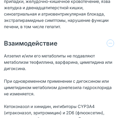
припадки, желудочно-кишечное кровотечение, язва
желудка и двенадцатиперстной кишки,
синоатриальная и атриовентрикулярная блокада,
экстрапирамидные симптомы, нарушение функции
печени, в том числе гепатит.
Взаимодействие
Алзепил и/или его метаболиты не подавляют
метаболизм теофиллина, варфарина, циметидина или
дигоксина.
При одновременном применении с дигоксином или
циметидином метаболизм донепезила гидрохлорида
не изменяется.
Кетоконазол и хинидин, ингибиторы CYP3A4
(итраконазол, эритромицин) и 2D6 (флюоксетин),