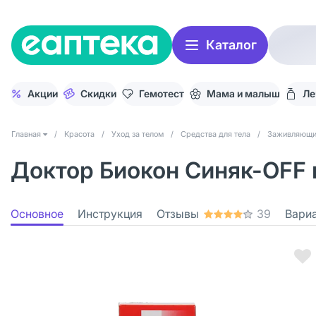
Каталог
Акции
Скидки
Гемотест
Мама и малыш
Ле
Главная
/
Красота
/
Уход за телом
/
Средства для тела
/
Заживляющие
Доктор Биокон Синяк-OFF 
Основное
Инструкция
Отзывы
39
Вари