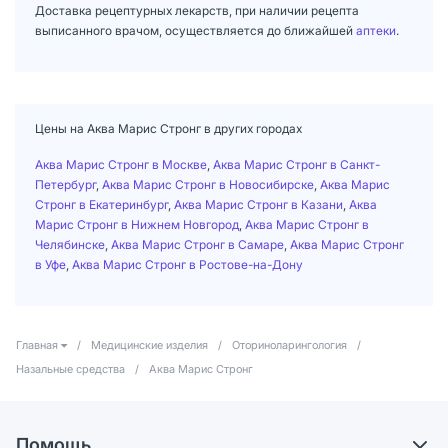
Доставка рецептурных лекарств, при наличии рецепта
выписанного врачом, осуществляется до ближайшей
аптеки
.
Цены на Аква Марис Стронг в других городах
Аква Марис Стронг в Москве
,
Аква Марис Стронг в Санкт-
Петербург
,
Аква Марис Стронг в Новосибирске
,
Аква Марис
Стронг в Екатеринбург
,
Аква Марис Стронг в Казани
,
Аква
Марис Стронг в Нижнем Новгород
,
Аква Марис Стронг в
Челябинске
,
Аква Марис Стронг в Самаре
,
Аква Марис Стронг
в Уфе
,
Аква Марис Стронг в Ростове-на-Дону
Главная
/
Медицинские изделия
/
Оториноларингология
/
Назальные средства
/
Аква Марис Стронг
Помощь