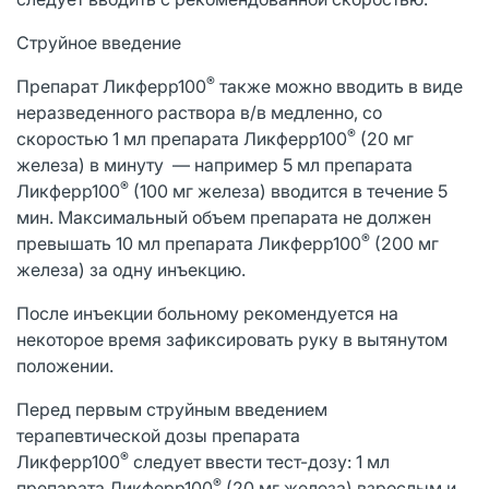
Струйное введение
®
Препарат Ликферр100
также можно вводить в виде
неразведенного раствора в/в медленно, со
®
скоростью 1 мл препарата Ликферр100
(20 мг
железа) в минуту — например 5 мл препарата
®
Ликферр100
(100 мг железа) вводится в течение 5
мин. Максимальный объем препарата не должен
®
превышать 10 мл препарата Ликферр100
(200 мг
железа) за одну инъекцию.
После инъекции больному рекомендуется на
некоторое время зафиксировать руку в вытянутом
положении.
Перед первым струйным введением
терапевтической дозы препарата
®
Ликферр100
следует ввести тест-дозу: 1 мл
®
препарата Ликферр100
(20 мг железа) взрослым и