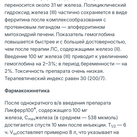
переносится около 31 мг железа. Полициклический
гидроксид железа (III) частично сохраняется в виде
ферритина после комплексообразования с
протеиновым лигандом — апоферритином
митохондрий печени. Показатель гемоглобина
повышается быстрее и с большей достоверностью,
чем после терапии ЛС, содержащими железо (II).
Введение 100 мг железа (III) приводит к увеличению
гемоглобина на 2–3%; в период беременности — на
2%. Токсичность препарата очень низкая.
Терапевтический индекс равен 30 (200/7).
Фармакокинетика
После однократного в/в введения препарата
®
Ликферр100
, содержащего 100 мг
железа, C
железа (в среднем — 538 мкмоль)
max
достигается спустя 10 мин после инъекции. T
— 6
1/2
ч. V
составляет примерно 8 л, что указывает на
ss