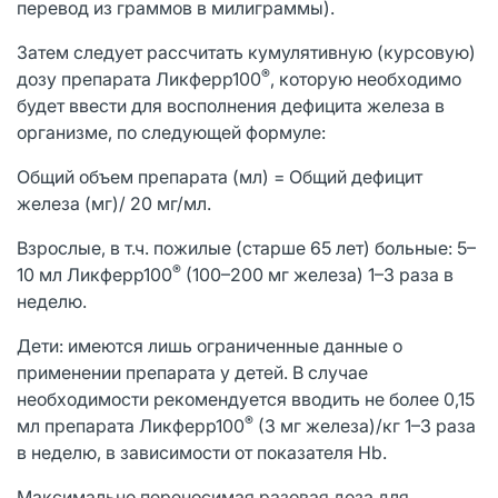
перевод из граммов в милиграммы).
Затем следует рассчитать кумулятивную (курсовую)
®
дозу препарата Ликферр100
, которую необходимо
будет ввести для восполнения дефицита железа в
организме, по следующей формуле:
Общий объем препарата (мл) = Общий дефицит
железа (мг)/ 20 мг/мл.
Взрослые, в т.ч. пожилые (старше 65 лет) больные: 5–
®
10 мл Ликферр100
(100–200 мг железа) 1–3 раза в
неделю.
Дети: имеются лишь ограниченные данные о
применении препарата у детей. В случае
необходимости рекомендуется вводить не более 0,15
®
мл препарата Ликферр100
(3 мг железа)/кг 1–3 раза
в неделю, в зависимости от показателя Нb.
Максимально переносимая разовая доза для