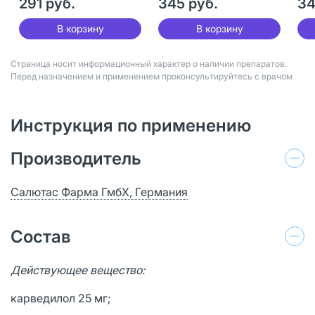
291 руб.
345 руб.
34
В корзину
В корзину
Страница носит информационный характер о наличии препаратов.
Перед назначением и применением проконсультируйтесь с врачом
Инструкция по применению
Производитель
Салютас Фарма ГмбХ, Германия
Состав
Действующее вещество:
карведилол 25 мг;