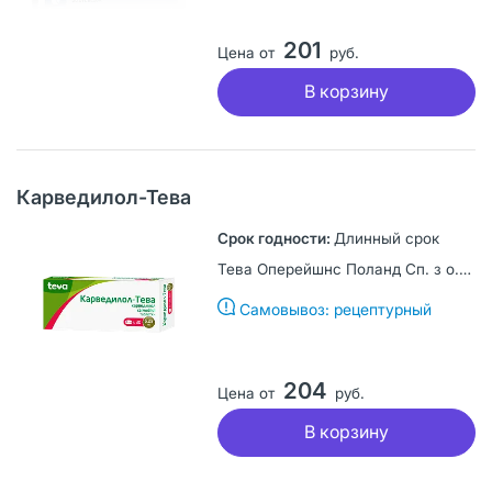
201
Цена от
руб.
В корзину
Карведилол-Тева
Длинный срок
Тева Оперейшнс Поланд Сп. з о.о., Польша
Самовывоз: рецептурный
204
Цена от
руб.
В корзину