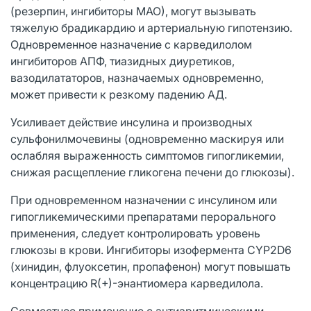
(резерпин, ингибиторы МАО), могут вызывать
тяжелую брадикардию и артериальную гипотензию.
Одновременное назначение с карведилолом
ингибиторов АПФ, тиазидных диуретиков,
вазодилататоров, назначаемых одновременно,
может привести к резкому падению АД.
Усиливает действие инсулина и производных
сульфонилмочевины (одновременно маскируя или
ослабляя выраженность симптомов гипогликемии,
снижая расщепление гликогена печени до глюкозы).
При одновременном назначении с инсулином или
гипогликемическими препаратами перорального
применения, следует контролировать уровень
глюкозы в крови. Ингибиторы изофермента CYP2D6
(хинидин, флуоксетин, пропафенон) могут повышать
концентрацию R(+)-энантиомера карведилола.
Совместное применение с антиаритмическими