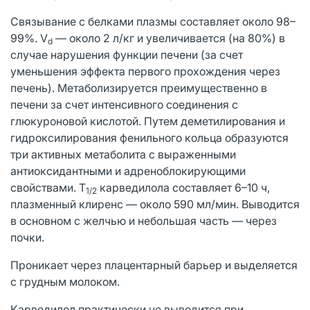
Связывание с белками плазмы составляет около 98–
99%. V
— около 2 л/кг и увеличивается (на 80%) в
d
случае нарушения функции печени (за счет
уменьшения эффекта первого прохождения через
печень). Метаболизируется преимущественно в
печени за счет интенсивного соединения с
глюкуроновой кислотой. Путем деметилирования и
гидроксилирования фенильного кольца образуются
три активных метаболита с выраженными
антиоксидантными и адреноблокирующими
свойствами. T
карведилола составляет 6–10 ч,
1/2
плазменный клиренс — около 590 мл/мин. Выводится
в основном с желчью и небольшая часть — через
почки.
Проникает через плацентарный барьер и выделяется
с грудным молоком.
Карведилол практически не выводится при