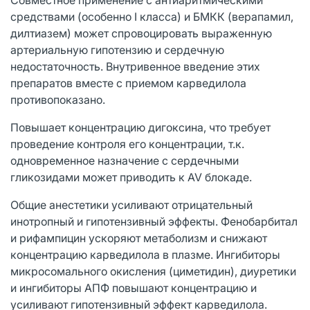
средствами (особенно I класса) и БМКК (верапамил,
дилтиазем) может спровоцировать выраженную
артериальную гипотензию и сердечную
недостаточность. Внутривенное введение этих
препаратов вместе с приемом карведилола
противопоказано.
Повышает концентрацию дигоксина, что требует
проведение контроля его концентрации, т.к.
одновременное назначение с сердечными
гликозидами может приводить к AV блокаде.
Общие анестетики усиливают отрицательный
инотропный и гипотензивный эффекты. Фенобарбитал
и рифампицин ускоряют метаболизм и снижают
концентрацию карведилола в плазме. Ингибиторы
микросомального окисления (циметидин), диуретики
и ингибиторы АПФ повышают концентрацию и
усиливают гипотензивный эффект карведилола.