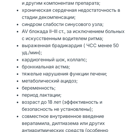
и другим компонентам препарата;
хроническая сердечная недостаточность в
стадии декомпенсации;
синдром слабости синусового узла;
AV блокада II–III ст., за исключением больных
с искусственным водителем ритма;
выраженная брадикардия ( ЧСС менее 50
уд./мин);
кардиогенный шок, коллапс;
бронхиальная астма;
тяжелые нарушения функции печени;
метаболический ацидоз;
беременность;
период лактации;
возраст до 18 лет (эффективность и
безопасность не установлены);
совместное внутривенное введение
верапамила, дилтиазема или других
антиаритмических средств (особенно