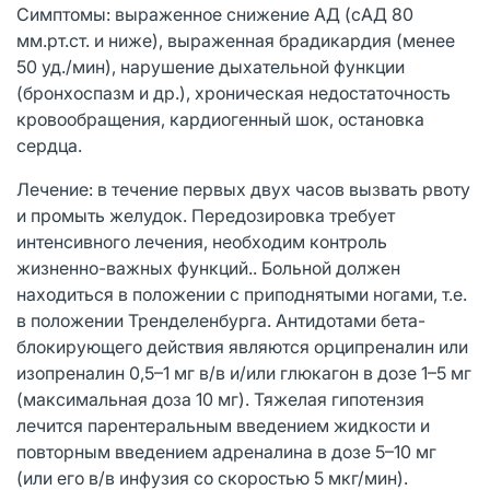
Симптомы: выраженное снижение АД (сАД 80
мм.рт.ст. и ниже), выраженная брадикардия (менее
50 уд./мин), нарушение дыхательной функции
(бронхоспазм и др.), хроническая недостаточность
кровообращения, кардиогенный шок, остановка
сердца.
Лечение: в течение первых двух часов вызвать рвоту
и промыть желудок. Передозировка требует
интенсивного лечения, необходим контроль
жизненно-важных функций.. Больной должен
находиться в положении с приподнятыми ногами, т.е.
в положении Тренделенбурга. Антидотами бета-
блокирующего действия являются орципреналин или
изопреналин 0,5–1 мг в/в и/или глюкагон в дозе 1–5 мг
(максимальная доза 10 мг). Тяжелая гипотензия
лечится парентеральным введением жидкости и
повторным введением адреналина в дозе 5–10 мг
(или его в/в инфузия со скоростью 5 мкг/мин).