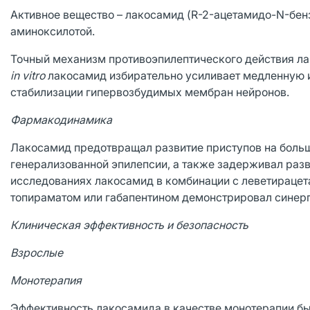
Активное вещество – лакосамид (R-2-ацетамидо-N-бе
аминоксилотой.
Точный механизм противоэпилептического действия ла
in
vitro
лакосамид избирательно усиливает медленную и
стабилизации гипервозбудимых мембран нейронов.
Фармакодинамика
Лакосамид предотвращал развитие приступов на боль
генерализованной эпилепсии, а также задерживал раз
исследованиях лакосамид в комбинации с леветираце
топираматом или габапентином демонстрировал синерг
Клиническая эффективность и безопасность
Взрослые
Монотерапия
Эффективность лакосамида в качестве монотерапии бы