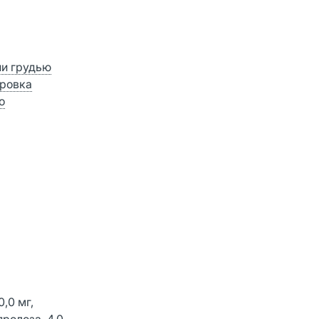
ии грудью
ровка
о
,0 мг,