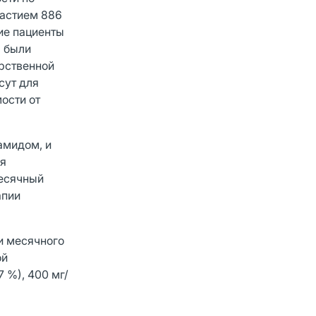
частием 886
ие пациенты
ы были
арственной
сут для
ости от
амидом, и
ая
месячный
апии
ти месячного
ой
 %), 400 мг/