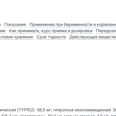
е
Показания
Применение при беременности и кормлен
вие
Как принимать, курс приема и дозировка
Передози
словия хранения
Срок годности
Действующее веществ
ическая (TYP102) 56,0 мг, гипролоза низкозамещенная 50