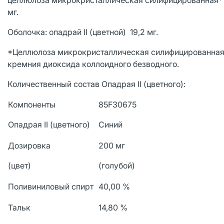
целлюлоза микрокристаллическая силифицированная* 12
мг.
Оболочка: опадрай II (цветной) 19,2 мг.
*Целлюлоза микрокристаллическая силифицированная с
кремния диоксида коллоидного безводного.
Количественный состав Опадрая II (цветного):
Компоненты
85F30675
Опадрая II (цветного)
Синий
Дозировка
200 мг
(цвет)
(голубой)
Поливиниловый спирт
40,00 %
Тальк
14,80 %