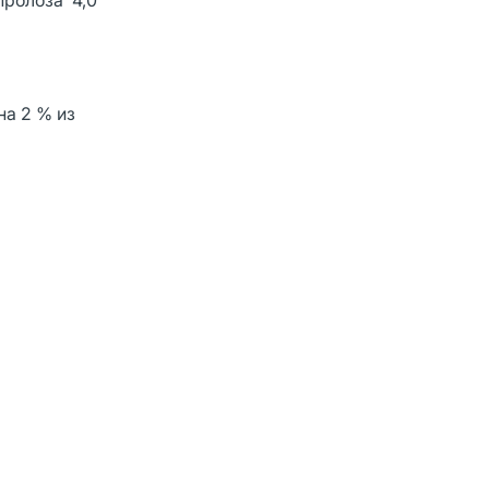
пролоза 4,0
а 2 % из