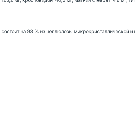
5,2 мг, кросповидон 40,0 мг, магния стеарат 4,8 мг, ги
остоит на 98 % из целлюлозы микрокристаллической и н