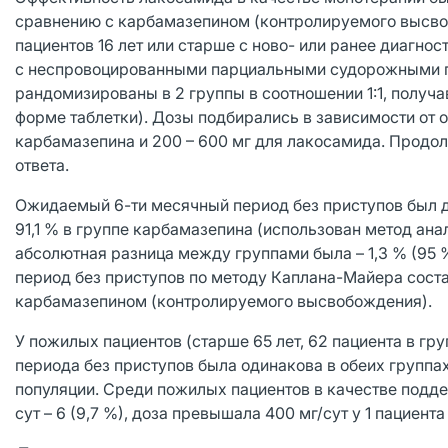
сравнению с карбамазепином (контролируемого высво
пациентов 16 лет или старше с ново- или ранее диагно
с неспровоцированными парциальными судорожными пр
рандомизированы в 2 группы в соотношении 1:1, получ
форме таблетки). Дозы подбирались в зависимости от о
карбамазепина и 200 – 600 мг для лакосамида. Продолж
ответа.
Ожидаемый 6-ти месячный период без приступов был д
91,1 % в группе карбамазепина (использован метод а
абсолютная разница между группами была – 1,3 % (95 
период без приступов по методу Каплана-Майера соста
карбамазепином (контролируемого высвобождения).
У пожилых пациентов (старше 65 лет, 62 пациента в гр
периода без приступов была одинакова в обеих группа
популяции. Среди пожилых пациентов в качестве подде
сут – 6 (9,7 %), доза превышала 400 мг/сут у 1 пациента 