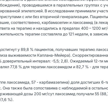
бождения), проводившемся в параллельных группах с у
стированной эпилепсией. В исследовании принимали участ
иступами с или без вторичной генерализации. Пациент
авшие, соответственно, карбамазепин и лакосамид (в лек
твета на терапию и находились в пределах 400 – 1200 мг/
ительность терапии составляла до 121 недели, в зависим
остигнут у 89,8 % пациентов, получавших терапию лакос
нализа выживаемости Каплана-Мейера). Скорректированн
% доверительный интервал: -5,5; 2,8). Ожидаемый 12-ти 
влял 77,8 % для терапии лакосамидом и 82,7 % - для тер
уппе лакосамида, 57 - карбамазепина) доля достигших 6-
х. Она также была сопоставима с наблюдаемой в остальн
рживающей дозы 200 мг/сут лакосамид получали 55 (88,7
(1,6 %).