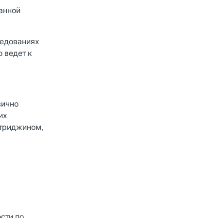
анной
ледованиях
 ведет к
вично
их
отриджином,
сти по