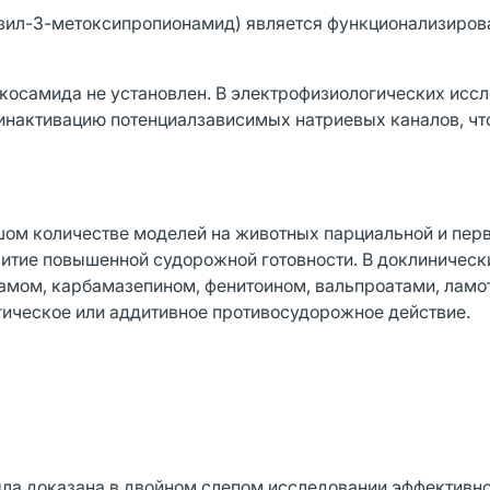
нзил-3-метоксипропионамид) является функционализиров
косамида не установлен. В электрофизиологических исс
нактивацию потенциалзависимых натриевых каналов, что
шом количестве моделей на животных парциальной и пер
витие повышенной судорожной готовности. В доклиническ
тамом, карбамазепином, фенитоином, вальпроатами, лам
ическое или аддитивное противосудорожное действие.
ла доказана в двойном слепом исследовании эффективно