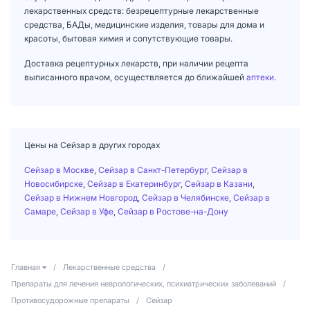
лекарственных средств: безрецептурные лекарственные
средства, БАДы, медицинские изделия, товары для дома и
красоты, бытовая химия и сопутствующие товары.
Доставка рецептурных лекарств, при наличии рецепта
выписанного врачом, осуществляется до ближайшей
аптеки
.
Цены на Сейзар в других городах
Сейзар в Москве
,
Сейзар в Санкт-Петербург
,
Сейзар в
Новосибирске
,
Сейзар в Екатеринбург
,
Сейзар в Казани
,
Сейзар в Нижнем Новгород
,
Сейзар в Челябинске
,
Сейзар в
Самаре
,
Сейзар в Уфе
,
Сейзар в Ростове-на-Дону
Главная
/
Лекарственные средства
/
Препараты для лечения неврологических, психиатрических заболеваний
/
Противосудорожные препараты
/
Сейзар