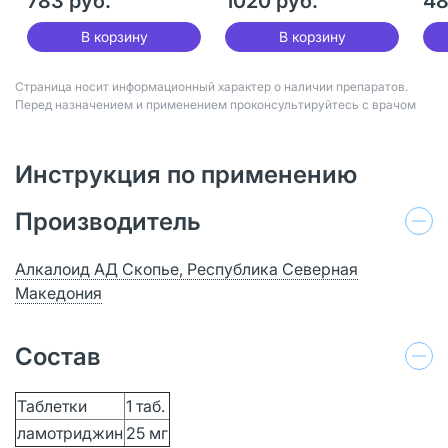
783 руб.
1020 руб.
48
В корзину
В корзину
Страница носит информационный характер о наличии препаратов.
Перед назначением и применением проконсультируйтесь с врачом
Инструкция по применению
Производитель
Алкалоид АД Скопье, Республика Северная
Македония
Состав
Таблетки
1 таб.
ламотриджин
25 мг