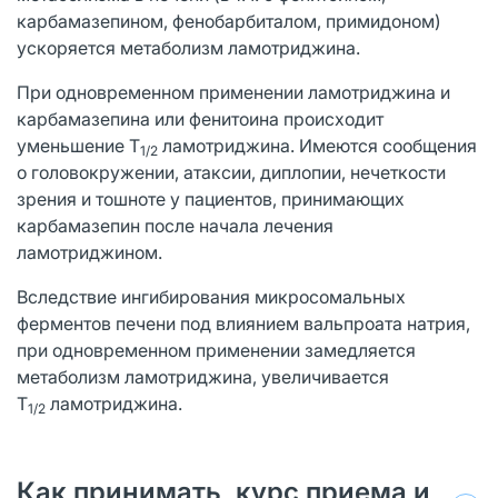
карбамазепином, фенобарбиталом, примидоном)
ускоряется метаболизм ламотриджина.
При одновременном применении ламотриджина и
карбамазепина или фенитоина происходит
уменьшение T
ламотриджина. Имеются сообщения
1/2
о головокружении, атаксии, диплопии, нечеткости
зрения и тошноте у пациентов, принимающих
карбамазепин после начала лечения
ламотриджином.
Вследствие ингибирования микросомальных
ферментов печени под влиянием вальпроата натрия,
при одновременном применении замедляется
метаболизм ламотриджина, увеличивается
T
ламотриджина.
1/2
Как принимать, курс приема и