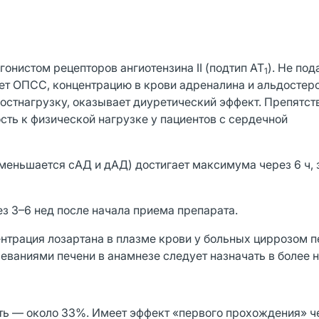
онистом рецепторов ангиотензина II (подтип АТ
). Не под
1
ет ОПСС, концентрацию в крови адреналина и альдостеро
остнагрузку, оказывает диуретический эффект. Препятст
ть к физической нагрузке у пациентов с сердечной
меньшается сАД и дАД) достигает максимума через 6 ч, 
з 3–6 нед после начала приема препарата.
нтрация лозартана в плазме крови у больных циррозом п
еваниями печени в анамнезе следует назначать в более н
ть — около 33%. Имеет эффект «первого прохождения» че