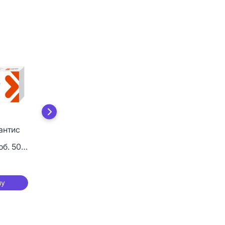
антис
Лозартан Реневал
таблетки
об. 50
покрыт.плен.об. 50
мг 90 шт
689 руб.
ну
В корзину