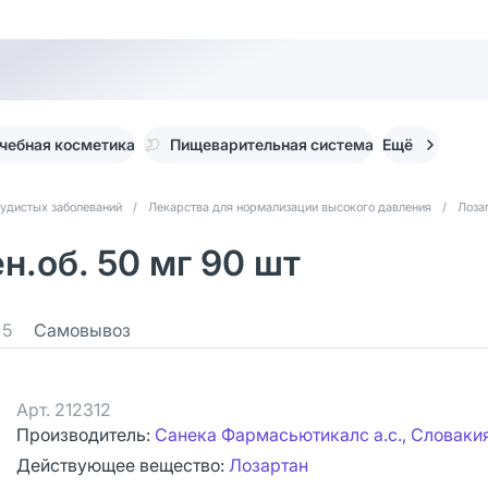
чебная косметика
Пищеварительная система
Ещё
судистых заболеваний
/
Лекарства для нормализации высокого давления
/
Лоза
н.об. 50 мг 90 шт
5
Самовывоз
Арт.
212312
Производитель:
Санека Фармасьютикалс а.с., Словаки
Действующее вещество:
Лозартан