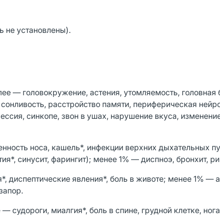
ь не установлены).
лее — головокружение, астения, утомляемость, головная 
 сонливость, расстройство памяти, периферическая нейро
рессия, синкопе, звон в ушах, нарушение вкуса, изменени
нность носа, кашель*, инфекции верхних дыхательных п
ия*, синусит, фарингит); менее 1% — диспноэ, бронхит, ри
*, диспептические явления*, боль в животе; менее 1% — 
 запор.
— судороги, миалгия*, боль в спине, грудной клетке, ног