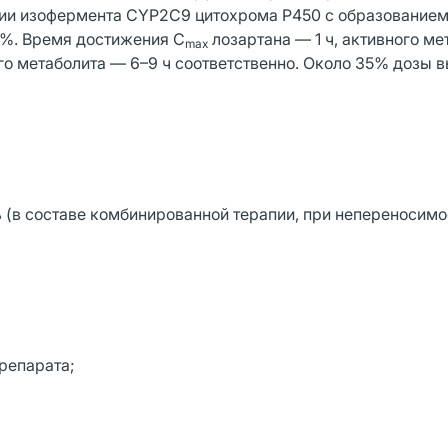
тии изофермента CYP2С9 цитохрома Р450 с образованием
9%. Время достижения C
лозартана — 1 ч, активного м
max
ого метаболита — 6–9 ч соответственно. Около 35% дозы 
 (в составе комбинированной терапии, при непереносимо
репарата;