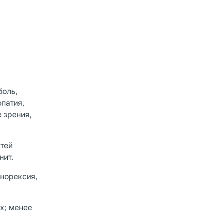
боль,
патия,
е зрения,
утей
нит.
анорексия,
ах; менее