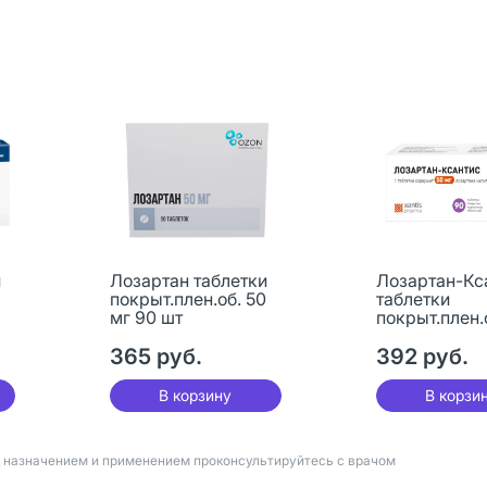
и
Лозартан таблетки
Лозартан-Кс
покрыт.плен.об. 50
таблетки
мг 90 шт
покрыт.плен.
мг 90 шт
365 руб.
392 руб.
В корзину
В корзи
д назначением и применением проконсультируйтесь с врачом