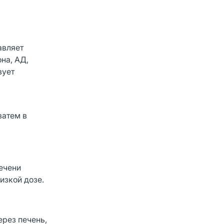
авляет
на, АД,
вует
затем в
ечени
изкой дозе.
рез печень,