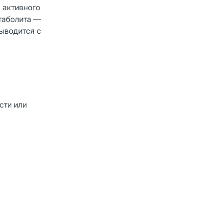
 активного
етаболита —
выводится с
сти или