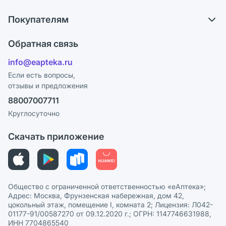
О компании
Обмен и возврат
Покупателям
Карьера
Что с моим заказом?
Оплата
Поставщики
Обратная связь
Ответы на вопросы
Отзывы
Лицензия
info@eapteka.ru
Блог
Программа СберСпасибо
Реклама на сайте
Если есть вопросы,
отзывы и предложения
Политика конфиденциальности
Ваши товары на ЕАПТЕКЕ
88007007711
Пользовательское соглашение
Сотрудничество для аптек
Круглосуточно
Политика рекомендаций
СМИ о нас
Скачать приложение
Этика и соответствие
Политика в отношении обработки персональных данных
Общество с ограниченной ответственностью «еАптека»;
Адрес: Москва, Фрунзенская набережная, дом 42,
цокольный этаж, помещение I, комната 2; Лицензия: Л042-
01177-91/00587270 от 09.12.2020 г.; ОГРН: 1147746631988,
ИНН 7704865540