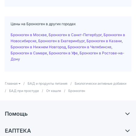
Цены на Бронхоген в других городах
Бронхоген в Москве
,
Бронхоген в Санкт-Петербург
,
Бронхоген в
Новосибирске
,
Бронхоген в Екатеринбург
,
Бронхоген в Казани
,
Бронхоген в Нижнем Новгород
,
Бронхоген в Челябинске
,
Бронхоген в Самаре
,
Бронхоген в Уфе
,
Бронхоген в Ростове-на-
Дону
Главная
/
БАД и продукты питания
/
Биологически активные добавки
/
БАД при простуде
/
От кашля
/
Бронхоген
Помощь
Доставка
ЕАПТЕКА
Самовывоз из аптек