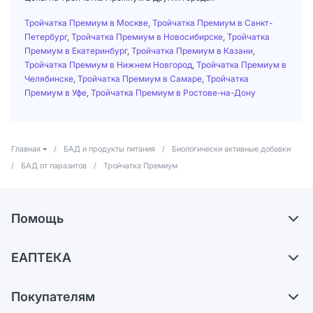
Тройчатка Премиум в Москве
,
Тройчатка Премиум в Санкт-
Петербург
,
Тройчатка Премиум в Новосибирске
,
Тройчатка
Премиум в Екатеринбург
,
Тройчатка Премиум в Казани
,
Тройчатка Премиум в Нижнем Новгород
,
Тройчатка Премиум в
Челябинске
,
Тройчатка Премиум в Самаре
,
Тройчатка
Премиум в Уфе
,
Тройчатка Премиум в Ростове-на-Дону
Главная
/
БАД и продукты питания
/
Биологически активные добавки
/
БАД от паразитов
/
Тройчатка Премиум
Помощь
Доставка
ЕАПТЕКА
Самовывоз из аптек
О компании
Обмен и возврат
Покупателям
Карьера
Что с моим заказом?