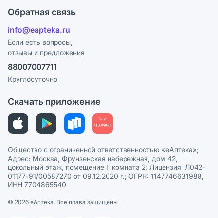
Оплата
Поставщики
Обратная связь
Ответы на вопросы
Отзывы
Лицензия
info@eapteka.ru
Блог
Программа СберСпасибо
Реклама на сайте
Если есть вопросы,
отзывы и предложения
Политика конфиденциальности
Ваши товары на ЕАПТЕКЕ
88007007711
Пользовательское соглашение
Сотрудничество для аптек
Круглосуточно
Политика рекомендаций
СМИ о нас
Скачать приложение
Этика и соответствие
Политика в отношении обработки персональных данных
Общество с ограниченной ответственностью «еАптека»;
Адрес: Москва, Фрунзенская набережная, дом 42,
цокольный этаж, помещение I, комната 2; Лицензия: Л042-
01177-91/00587270 от 09.12.2020 г.; ОГРН: 1147746631988,
ИНН 7704865540
© 2026 eАптека. Все права защищены