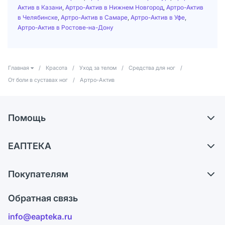
Актив в Казани
,
Артро-Актив в Нижнем Новгород
,
Артро-Актив
в Челябинске
,
Артро-Актив в Самаре
,
Артро-Актив в Уфе
,
Артро-Актив в Ростове-на-Дону
Главная
/
Красота
/
Уход за телом
/
Средства для ног
/
От боли в суставах ног
/
Артро-Актив
Помощь
Доставка
ЕАПТЕКА
Самовывоз из аптек
О компании
Обмен и возврат
Покупателям
Карьера
Что с моим заказом?
Оплата
Поставщики
Обратная связь
Ответы на вопросы
Отзывы
Лицензия
info@eapteka.ru
Блог
Программа СберСпасибо