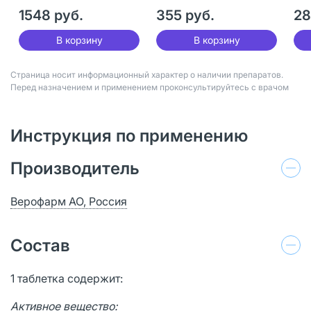
30 шт
1548 руб.
355 руб.
28
В корзину
В корзину
Страница носит информационный характер о наличии препаратов.
Перед назначением и применением проконсультируйтесь с врачом
Инструкция по применению
Производитель
Верофарм АО, Россия
Состав
1 таблетка содержит:
Активное вещество: