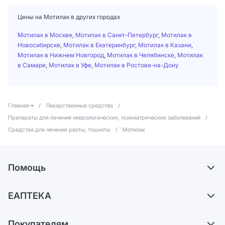
Цены на Мотилак в других городах
Мотилак в Москве
,
Мотилак в Санкт-Петербург
,
Мотилак в
Новосибирске
,
Мотилак в Екатеринбург
,
Мотилак в Казани
,
Мотилак в Нижнем Новгород
,
Мотилак в Челябинске
,
Мотилак
в Самаре
,
Мотилак в Уфе
,
Мотилак в Ростове-на-Дону
Главная
/
Лекарственные средства
/
Препараты для лечения неврологических, психиатрических заболеваний
/
Средства для лечения рвоты, тошноты
/
Мотилак
Помощь
Доставка
ЕАПТЕКА
Самовывоз из аптек
О компании
Обмен и возврат
Покупателям