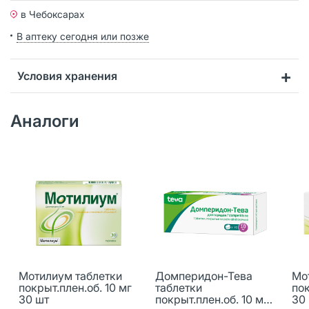
в Чебоксарах
В аптеку сегодня или позже
Условия хранения
Аналоги
Мотилиум таблетки
Домперидон-Тева
Мо
покрыт.плен.об. 10 мг
таблетки
пок
30 шт
покрыт.плен.об. 10 мг
30