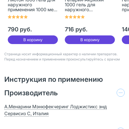
наружного
1000 гель для
на
применения 1000 ме/г
наружного
пр
50 г 1 шт
применения 1000 ме/г
100
50 г 1 шт
790 руб.
716 руб.
14
В корзину
В корзину
Страница носит информационный характер о наличии препаратов.
Перед назначением и применением проконсультируйтесь с врачом
Инструкция по применению
Производитель
А.Менарини Мэнюфекчеринг Лоджистикс энд
Сервисиз С, Италия