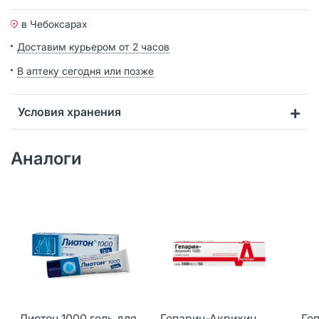
в Чебоксарах
Доставим курьером от 2 часов
В аптеку сегодня или позже
Условия хранения
Аналоги
Лиотон 1000 гель для
Гепарин-Акрихин
Геп