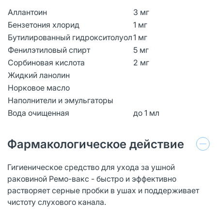
Аллантоин
3 мг
Бензетония хлорид
1 мг
Бутилированный гидрокситолуол
1 мг
Фенилэтиловый спирт
5 мг
Сорбиновая кислота
2 мг
Жидкий ланолин
Норковое масло
Наполнители и эмульгаторы
Вода очищенная
до 1 мл
Фармакологическое действие
Гигиеническое средство для ухода за ушной
раковиной Ремо-вакс - быстро и эффективно
растворяет серные пробки в ушах и поддерживает
чистоту слухового канала.