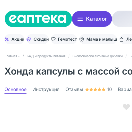
Каталог
Акции
Скидки
Гемотест
Мама и малыш
Ле
Главная
/
БАД и продукты питания
/
Биологически активные добавки
/
Б
Хонда капсулы с массой со
Основное
Инструкция
Отзывы
10
Вариа