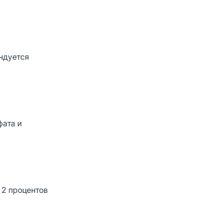
ндуется
фата и
 2 процентов