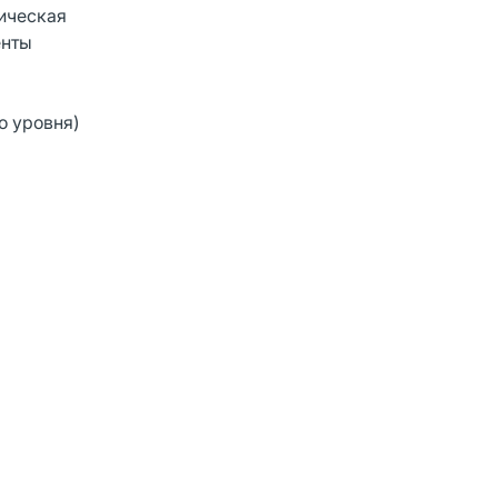
ическая
енты
о уровня)