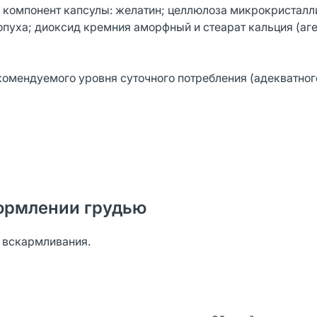
 компонент капсулы: желатин; целлюлоза микрокристалл
лопуха; диоксид кремния аморфный и стеарат кальция (аг
комендуемого уровня суточного потребления (адекватног
ормлении грудью
о вскармливания.