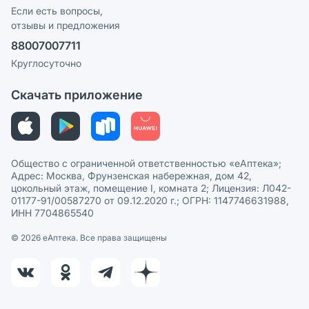
Программа СберСпасибо
Реклама на сайте
Если есть вопросы,
отзывы и предложения
Политика конфиденциальности
Ваши товары на ЕАПТЕКЕ
88007007711
Пользовательское соглашение
Сотрудничество для аптек
Круглосуточно
Политика рекомендаций
СМИ о нас
Скачать приложение
Этика и соответствие
Политика в отношении обработки персональных данных
Общество с ограниченной ответственностью «еАптека»;
Адрес: Москва, Фрунзенская набережная, дом 42,
цокольный этаж, помещение I, комната 2; Лицензия: Л042-
01177-91/00587270 от 09.12.2020 г.; ОГРН: 1147746631988,
ИНН 7704865540
© 2026 eАптека. Все права защищены