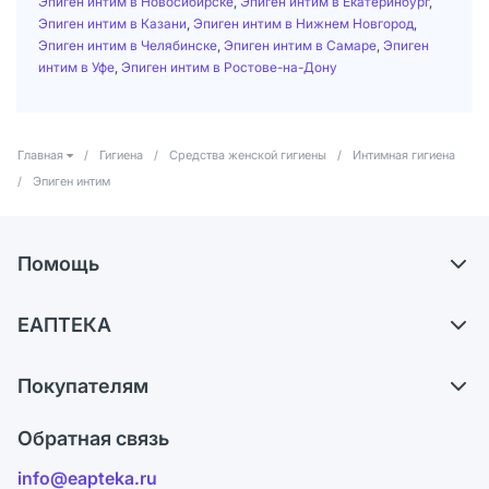
Эпиген интим в Новосибирске
,
Эпиген интим в Екатеринбург
,
Эпиген интим в Казани
,
Эпиген интим в Нижнем Новгород
,
Эпиген интим в Челябинске
,
Эпиген интим в Самаре
,
Эпиген
интим в Уфе
,
Эпиген интим в Ростове-на-Дону
Главная
/
Гигиена
/
Средства женской гигиены
/
Интимная гигиена
/
Эпиген интим
Помощь
Доставка
ЕАПТЕКА
Самовывоз из аптек
О компании
Обмен и возврат
Покупателям
Карьера
Что с моим заказом?
Оплата
Поставщики
Обратная связь
Ответы на вопросы
Отзывы
Лицензия
info@eapteka.ru
Блог