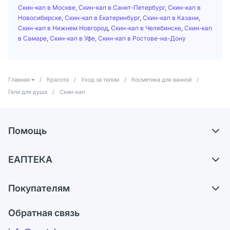
Скин-кап в Москве
,
Скин-кап в Санкт-Петербург
,
Скин-кап в
Новосибирске
,
Скин-кап в Екатеринбург
,
Скин-кап в Казани
,
Скин-кап в Нижнем Новгород
,
Скин-кап в Челябинске
,
Скин-кап
в Самаре
,
Скин-кап в Уфе
,
Скин-кап в Ростове-на-Дону
Главная
/
Красота
/
Уход за телом
/
Косметика для ванной
/
Гели для душа
/
Скин-кап
Помощь
Доставка
ЕАПТЕКА
Самовывоз из аптек
О компании
Обмен и возврат
Покупателям
Карьера
Что с моим заказом?
Оплата
Поставщики
Обратная связь
Ответы на вопросы
Отзывы
Лицензия