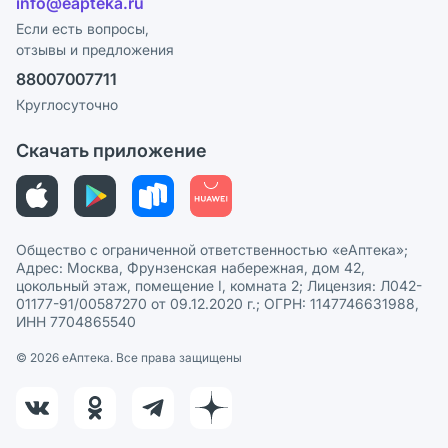
info@eapteka.ru
Блог
Программа СберСпасибо
Реклама на сайте
Если есть вопросы,
отзывы и предложения
Политика конфиденциальности
Ваши товары на ЕАПТЕКЕ
88007007711
Пользовательское соглашение
Сотрудничество для аптек
Круглосуточно
Политика рекомендаций
СМИ о нас
Скачать приложение
Этика и соответствие
Политика в отношении обработки персональных данных
Общество с ограниченной ответственностью «еАптека»;
Адрес: Москва, Фрунзенская набережная, дом 42,
цокольный этаж, помещение I, комната 2; Лицензия: Л042-
01177-91/00587270 от 09.12.2020 г.; ОГРН: 1147746631988,
ИНН 7704865540
© 2026 eАптека. Все права защищены