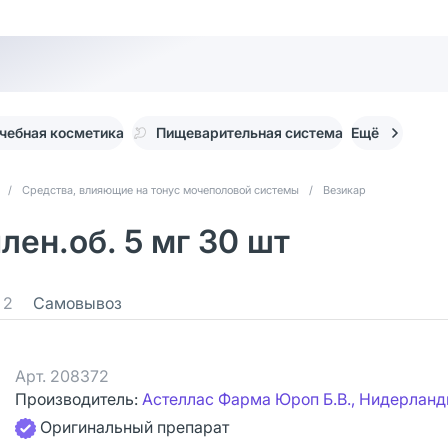
чебная косметика
Пищеварительная система
Ещё
/
Средства, влияющие на тонус мочеполовой системы
/
Везикар
лен.об. 5 мг 30 шт
2
Самовывоз
Арт.
208372
Производитель:
Астеллас Фарма Юроп Б.В., Нидерлан
Оригинальный препарат