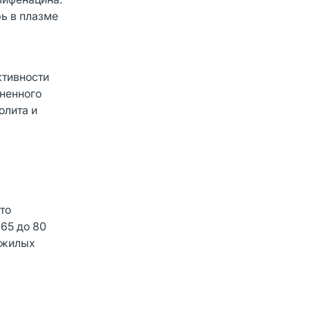
рь в плазме
ктивности
ененного
олита и
то
 65 до 80
пожилых