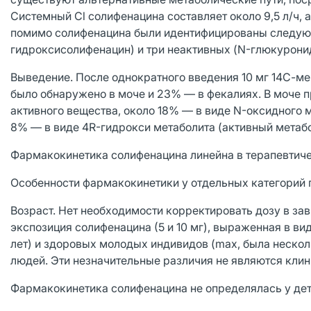
Системный Cl солифенацина составляет около 9,5 л/ч, 
помимо солифенацина были идентифицированы следующ
гидроксисолифенацин) и три неактивных (N-глюкурони
Выведение. После однократного введения 10 мг 14С-м
было обнаружено в моче и 23% — в фекалиях. В моче 
активного вещества, около 18% — в виде N-оксидного 
8% — в виде 4R-гидрокси метаболита (активный метабо
Фармакокинетика солифенацина линейна в терапевтиче
Особенности фармакокинетики у отдельных категорий 
Возраст. Нет необходимости корректировать дозу в зав
экспозиция солифенацина (5 и 10 мг), выраженная в ви
лет) и здоровых молодых индивидов (max, была нескол
людей. Эти незначительные различия не являются кли
Фармакокинетика солифенацина не определялась у дет