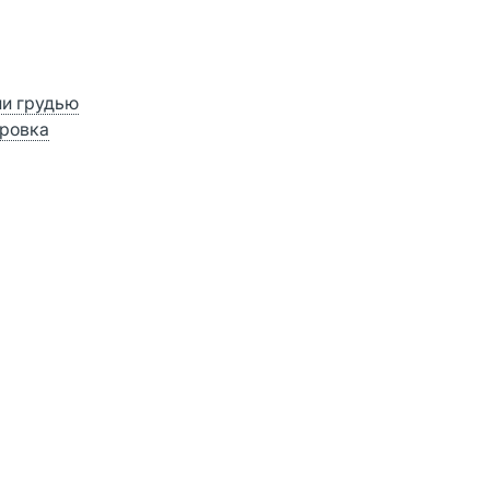
ии грудью
ровка