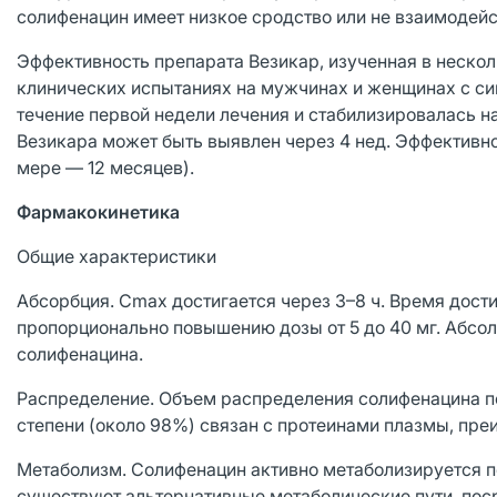
солифенацин имеет низкое сродство или не взаимодей
Эффективность препарата Везикар, изученная в неск
клинических испытаниях на мужчинах и женщинах с си
течение первой недели лечения и стабилизировалась 
Везикара может быть выявлен через 4 нед. Эффективно
мере — 12 месяцев).
Фармакокинетика
Общие характеристики
Абсорбция. Cmax достигается через 3–8 ч. Время дост
пропорционально повышению дозы от 5 до 40 мг. Абсо
солифенацина.
Распределение. Объем распределения солифенацина по
степени (около 98%) связан с протеинами плазмы, пр
Метаболизм. Солифенацин активно метаболизируется 
существуют альтернативные метаболические пути, по