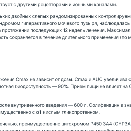
ствует с другими рецепторами и ионными каналами.
ольких двойных слепых рандомизированных контролируе
ндромом гиперактивного мочевого пузыря, наблюдалась
на протяжении последующих 12 недель лечения. Максима
сть сохраняется в течение длительного применения (по
ижения Cmax не зависит от дозы. Сmax и AUC увеличива
лютная биодоступность — 90%. Прием пищи не влияет на
сле внутривенного введения — 600 л. Солифенацин в зн
еимущественно с α1-кислым гликопротеином.
печенью, преимущественно цитохромом Р450 3А4 (CYP3A
средством которых может осуществляться метаболизм со