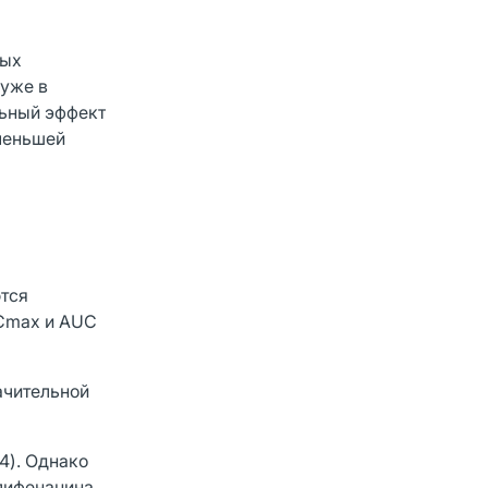
мых
 уже в
льный эффект
 меньшей
ются
 Сmах и AUC
ачительной
4). Однако
лифенацина.