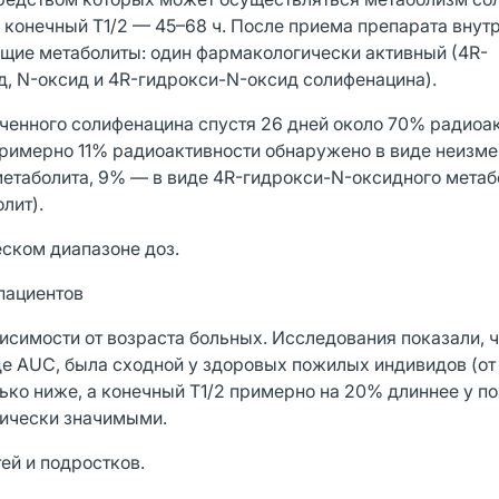
а конечный T1/2 — 45–68 ч. После приема препарата внут
ие метаболиты: один фармакологически активный (4R-
д, N-оксид и 4R-гидрокси-N-оксид солифенацина).
еченного солифенацина спустя 26 дней около 70% радиоа
примерно 11% радиоактивности обнаружено в виде неизм
метаболита, 9% — в виде 4R-гидрокси-N-оксидного метаб
лит).
ском диапазоне доз.
пациентов
исимости от возраста больных. Исследования показали, ч
де AUC, была сходной у здоровых пожилых индивидов (от
ько ниже, а конечный T1/2 примерно на 20% длиннее у 
нически значимыми.
ей и подростков.