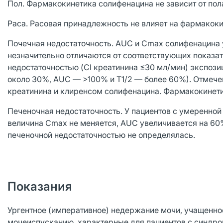
Пол. Фармакокинетика солифенацина не зависит от пол
Раса. Расовая принадлежность не влияет на фармакок
Почечная недостаточность. AUC и Сmах солифенацина 
незначительно отличаются от соответствующих показат
недостаточностью (Cl креатинина ≤30 мл/мин) экспоз
около 30%, AUC — >100% и T1/2 — более 60%). Отмеч
креатинина и клиренсом солифенацина. Фармакокинети
Печеночная недостаточность. У пациентов с умеренной 
величина Сmах не меняется, AUC увеличивается на 60%
печеночной недостаточностью не определялась.
Показания
Ургентное (императивное) недержание мочи, учащенно
мочеиспусканию, характерные для пациентов с синдро