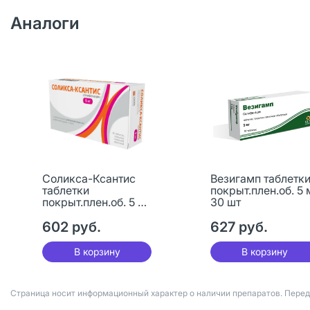
Аналоги
Соликса-Ксантис
Везигамп таблетк
таблетки
покрыт.плен.об. 5 
покрыт.плен.об. 5 мг
30 шт
30 шт
602 руб.
627 руб.
В корзину
В корзину
Страница носит информационный характер о наличии препаратов. Пере