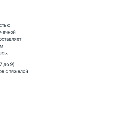
остью
очечной
оставляет
ом
ась.
7 до 9)
ов с тяжелой