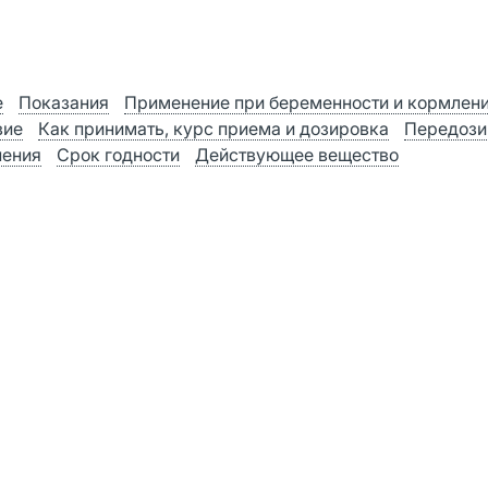
е
Показания
Применение при беременности и кормлен
вие
Как принимать, курс приема и дозировка
Передози
нения
Срок годности
Действующее вещество