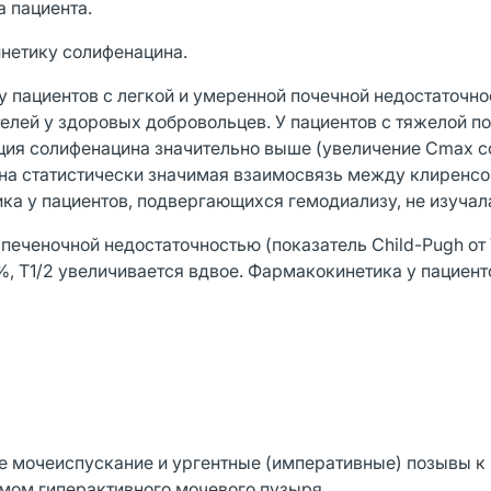
а пациента.
инетику солифенацина.
у пациентов с легкой и умеренной почечной недостаточн
елей у здоровых добровольцев. У пациентов с тяжелой п
иция солифенацина значительно выше (увеличение Сmах с
ена статистически значимая взаимосвязь между клиренс
ка у пациентов, подвергающихся гемодиализу, не изучал
печеночной недостаточностью (показатель Child-Pugh от 
, T1/2 увеличивается вдвое. Фармакокинетика у пациент
е мочеиспускание и ургентные (императивные) позывы к
мом гиперактивного мочевого пузыря.