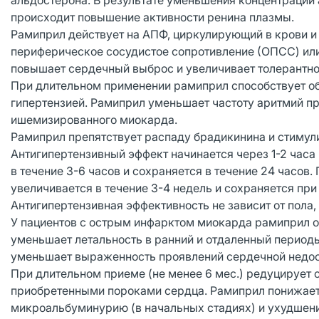
альдостерона. В результате уменьшения концентрации ан
происходит повышение активности ренина плазмы.
Рамиприл действует на АПФ, циркулирующий в крови и н
периферическое сосудистое сопротивление (ОПСС) или 
повышает сердечный выброс и увеличивает толерантнос
При длительном применении рамиприл способствует о
гипертензией. Рамиприл уменьшает частоту аритмий п
ишемизированного миокарда.
Рамиприл препятствует распаду брадикинина и стимули
Антигипертензивный эффект начинается через 1-2 часа
в течение 3-6 часов и сохраняется в течение 24 часо
увеличивается в течение 3-4 недель и сохраняется при 
Антигипертензивная эффективность не зависит от пола,
У пациентов с острым инфарктом миокарда рамиприл о
уменьшает летальность в ранний и отдаленный период
уменьшает выраженность проявлений сердечной недост
При длительном приеме (не менее 6 мес.) редуцирует 
приобретенными пороками сердца. Рамиприл понижает 
микроальбуминурию (в начальных стадиях) и ухудшени