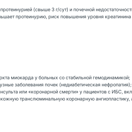
ротеинурией (свыше 3 г/сут) и почечной недостаточност
ьшает протеинурию, риск повышения уровня креатинина
аркта миокарда у больных со стабильной гемодинамикой;
узные заболевания почек (недиабетическая нефропатия);
нсульта или «коронарной смерти» у пациентов с ИБС, вк
езкожную транслюминальную коронарную ангиопластику, 