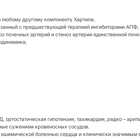
 любому другому компоненту Хартила;
 связанный с предшествующей терапией ингибиторами АПФ;
з почечных артерий и стеноз артерии единственной почк
модинамика;
, ортостатическая гипотензия, тахикардия, редко – арит
ные сужением кровеносных сосудов.
с ишемической болезнью сердца и клинически значимым