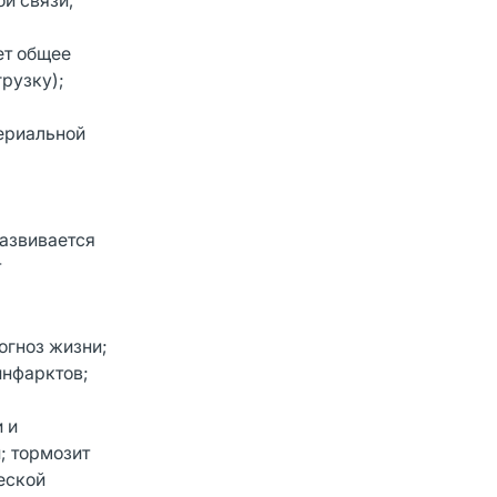
ой связи,
ет общее
рузку);
ериальной
развивается
т
огноз жизни;
инфарктов;
 и
; тормозит
еской