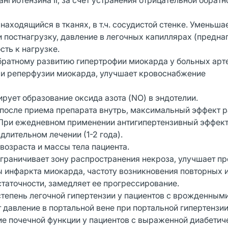
гиотензина II, за счет устранения отрицательной обратн
аходящийся в тканях, в т.ч. сосудистой стенке. Уменьша
постнагрузку, давление в легочных капиллярах (преднаг
ть к нагрузке.
братному развитию гипертрофии миокарда у больных арт
ри реперфузии миокарда, улучшает кровоснабжение
рует образование оксида азота (NO) в эндотелии.
 после приема препарата внутрь, максимальный эффект 
в. При ежедневном применении антигипертензивный эффек
длительном лечении (1-2 года).
 возраста и массы тела пациента.
граничивает зону распространения некроза, улучшает пр
ы инфаркта миокарда, частоту возникновения повторных 
аточности, замедляет ее прогрессирование.
степень легочной гипертензии у пациентов с врожденными
давление в портальной вене при портальной гипертензии
е почечной функции у пациентов с выраженной диабетич