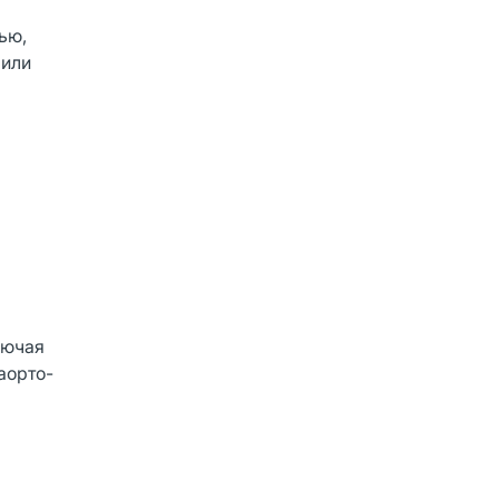
ью,
 или
лючая
аорто-