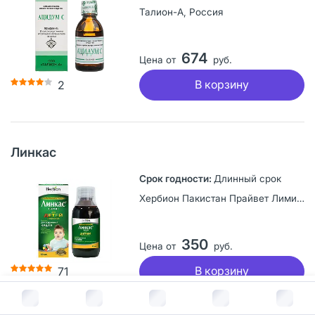
Талион-А, Россия
674
Цена от
руб.
В корзину
2
Линкас
Длинный срок
Хербион Пакистан Прайвет Лимитед, Пакистан
350
Цена от
руб.
В корзину
71
В корзину за
218
руб.