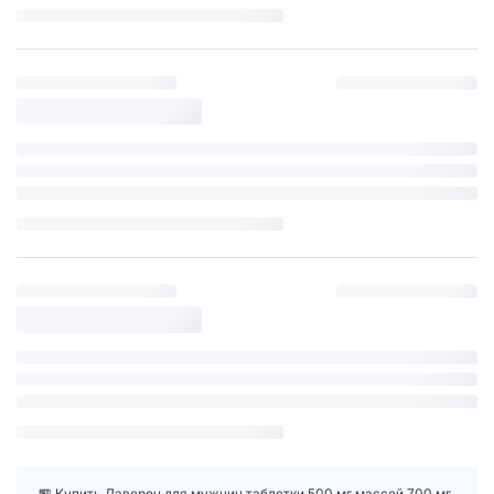
🏪 Купить Лаверон для мужчин таблетки 500 мг массой 700 мг