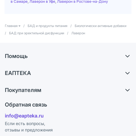
в Самаре
,
Лаверон в Уфе
,
Лаверон в Ростове-на-Дону
Главная
/
БАД и продукты питания
/
Биологически активные добавки
/
БАД при эректильной дисфункции
/
Лаверон
Помощь
Доставка
ЕАПТЕКА
Самовывоз из аптек
О компании
Обмен и возврат
Покупателям
Карьера
Что с моим заказом?
Оплата
Поставщики
Обратная связь
Ответы на вопросы
Отзывы
Лицензия
info@eapteka.ru
Блог
Программа СберСпасибо
Реклама на сайте
Если есть вопросы,
отзывы и предложения
Политика конфиденциальности
Ваши товары на ЕАПТЕКЕ