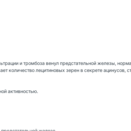
ьтрации и тромбоза венул предстательной железы, норм
ет количество лецитиновых зерен в секрете ацинусов, с
ной активностью.
 предстательной железе.