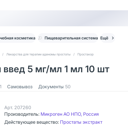
чебная косметика
Пищеварительная система
Ещё
/
Лекарства для терапии аденомы простаты
/
Простакор
введ 5 мг/мл 1 мл 10 шт
1
Самовывоз
Документы
50
Арт.
207260
Производитель:
Микроген АО НПО, Россия
Действующее вещество:
Простаты экстракт