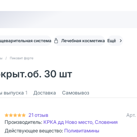
щеварительная система
Лечебная косметика
Ещё
ты
/
Пиковит форте
крыт.об. 30 шт
ы выпуска
1
Доставка
Самовывоз
21 отзыв
Арт.
Производитель:
КРКА дд Ново место, Словения
Действующее вещество:
Поливитамины