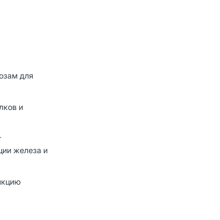
озам для
лков и
.
т
ции железа и
нкцию