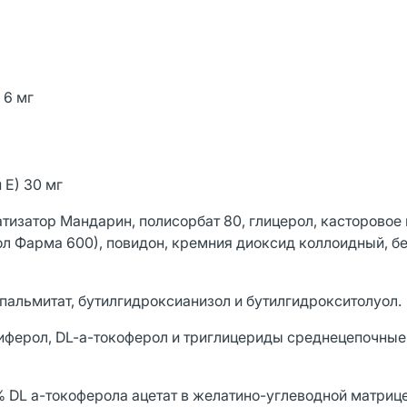
 6 мг
 Е) 30 мг
тизатор Мандарин, полисорбат 80, глицерол, касторовое 
пол Фарма 600), повидон, кремния диоксид коллоидный, б
 пальмитат, бутилгидроксианизол и бутилгидрокситолуол.
циферол, DL-a-токоферол и триглицериды среднецепочны
0% DL a-токоферола ацетат в желатино-углеводной матрице