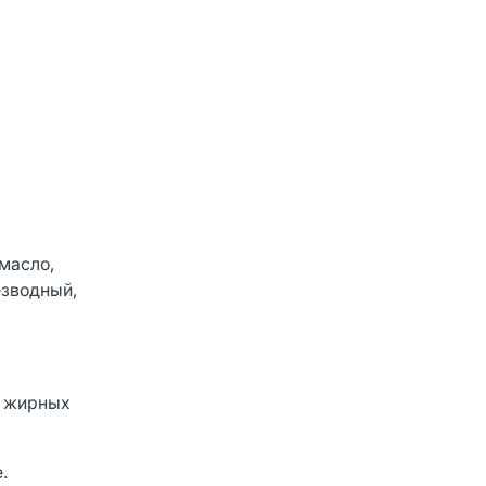
масло,
езводный,
е жирных
.