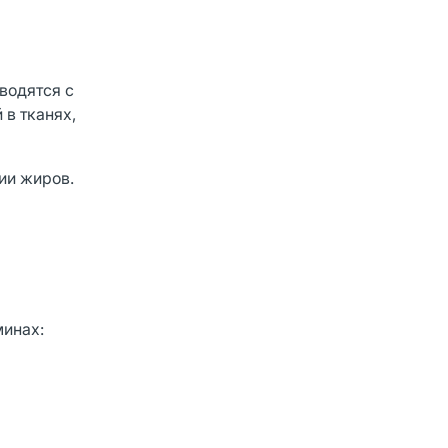
водятся с
 в тканях,
ии жиров.
минах: