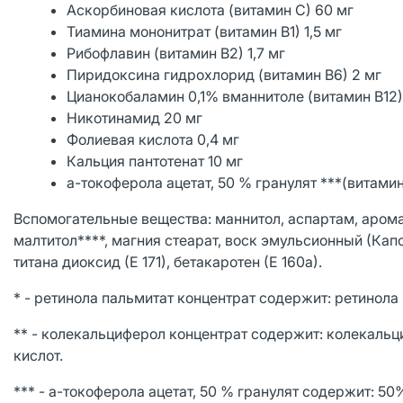
Аскорбиновая кислота (витамин С) 60 мг
Тиамина мононитрат (витамин В1) 1,5 мг
Рибофлавин (витамин В2) 1,7 мг
Пиридоксина гидрохлорид (витамин В6) 2 мг
Цианокобаламин 0,1% вманнитоле (витамин В12)
Никотинамид 20 мг
Фолиевая кислота 0,4 мг
Кальция пантотенат 10 мг
а-токоферола ацетат, 50 % гранулят ***(витамин
Вспомогательные вещества: маннитол, аспартам, арома
малтитол****, магния стеарат, воск эмульсионный (Ка
титана диоксид (Е 171), бетакаротен (Е 160а).
* - ретинола пальмитат концентрат содержит: ретинола
** - колекальциферол концентрат содержит: колекаль
кислот.
*** - a-токоферола ацетат, 50 % гранулят содержит: 5