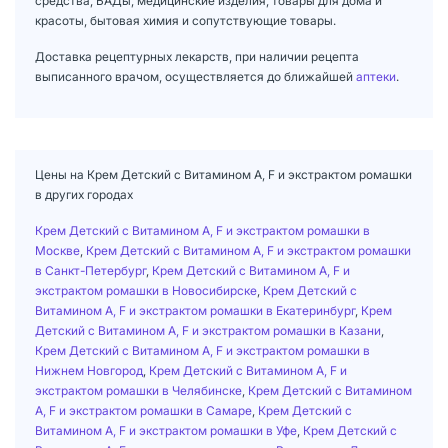
средства, БАДы, медицинские изделия, товары для дома и
красоты, бытовая химия и сопутствующие товары.
Доставка рецептурных лекарств, при наличии рецепта
выписанного врачом, осуществляется до ближайшей
аптеки
.
Цены на Крем Детский с Витамином А, F и экстрактом ромашки
в других городах
Крем Детский с Витамином А, F и экстрактом ромашки в
Москве
,
Крем Детский с Витамином А, F и экстрактом ромашки
в Санкт-Петербург
,
Крем Детский с Витамином А, F и
экстрактом ромашки в Новосибирске
,
Крем Детский с
Витамином А, F и экстрактом ромашки в Екатеринбург
,
Крем
Детский с Витамином А, F и экстрактом ромашки в Казани
,
Крем Детский с Витамином А, F и экстрактом ромашки в
Нижнем Новгород
,
Крем Детский с Витамином А, F и
экстрактом ромашки в Челябинске
,
Крем Детский с Витамином
А, F и экстрактом ромашки в Самаре
,
Крем Детский с
Витамином А, F и экстрактом ромашки в Уфе
,
Крем Детский с