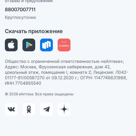
отзывы и предложения
Политика конфиденциальности
Ваши товары на ЕАПТЕКЕ
88007007711
Пользовательское соглашение
Сотрудничество для аптек
Круглосуточно
Политика рекомендаций
СМИ о нас
Скачать приложение
Этика и соответствие
Политика в отношении обработки персональных данных
Общество с ограниченной ответственностью «еАптека»;
Адрес: Москва, Фрунзенская набережная, дом 42,
цокольный этаж, помещение I, комната 2; Лицензия: Л042-
01177-91/00587270 от 09.12.2020 г.; ОГРН: 1147746631988,
ИНН 7704865540
© 2026 eАптека. Все права защищены