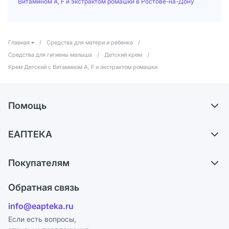
Витамином А, F и экстрактом ромашки в Ростове-на-Дону
Главная
/
Средства для матери и ребенка
/
Средства для гигиены малыша
/
Детский крем
/
Крем Детский с Витамином А, F и экстрактом ромашки
Помощь
Доставка
ЕАПТЕКА
Самовывоз из аптек
О компании
Обмен и возврат
Покупателям
Карьера
Что с моим заказом?
Оплата
Поставщики
Обратная связь
Ответы на вопросы
Отзывы
Лицензия
info@eapteka.ru
Блог
Программа СберСпасибо
Реклама на сайте
Если есть вопросы,