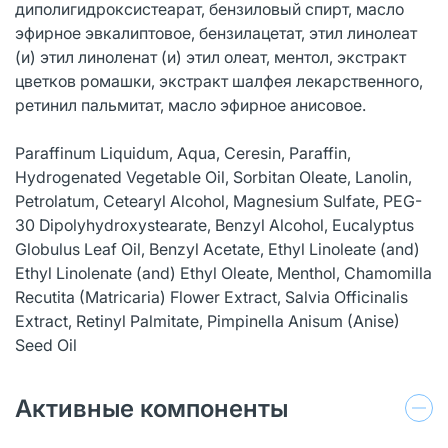
диполигидроксистеарат, бензиловый спирт, масло
эфирное эвкалиптовое, бензилацетат, этил линолеат
(и) этил линоленат (и) этил олеат, ментол, экстракт
цветков ромашки, экстракт шалфея лекарственного,
ретинил пальмитат, масло эфирное анисовое.
Paraffinum Liquidum, Aqua, Ceresin, Paraffin,
Hydrogenated Vegetable Oil, Sorbitan Oleate, Lanolin,
Petrolatum, Cetearyl Alcohol, Magnesium Sulfate, PEG-
30 Dipolyhydroxystearate, Benzyl Alcohol, Eucalyptus
Globulus Leaf Oil, Benzyl Acetate, Ethyl Linoleate (and)
Ethyl Linolenate (and) Ethyl Oleate, Menthol, Chamomilla
Recutita (Matricaria) Flower Extract, Salvia Officinalis
Extract, Retinyl Palmitate, Pimpinella Anisum (Anise)
Seed Oil
Активные компоненты