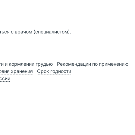
ься с врачом (специалистом).
и и кормлении грудью
Рекомендации по применению
овия хранения
Срок годности
оссии