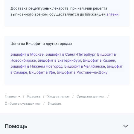
Доставка рецептурных лекарств, при наличии рецепта
выписанного врачом, осуществляется до ближайшей
аптеки
.
Цены на Бишофит в других городах
Бишофит в Москве
,
Бишофит в Санкт-Петербург
,
Бишофит в
Новосибирске
,
Бишофит в Екатеринбург
,
Бишофит в Казани
,
Бишофит в Нижнем Новгород
,
Бишофит в Челябинске
,
Бишофит
в Самаре
,
Бишофит в Уфе
,
Бишофит в Ростове-на-Дону
Главная
/
Красота
/
Уход за телом
/
Средства для ног
/
От боли в суставах ног
/
Бишофит
Помощь