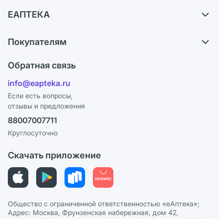
Доставка
ЕАПТЕКА
Самовывоз из аптек
О компании
Обмен и возврат
Покупателям
Карьера
Что с моим заказом?
Оплата
Поставщики
Обратная связь
Ответы на вопросы
Отзывы
Лицензия
info@eapteka.ru
Блог
Программа СберСпасибо
Реклама на сайте
Если есть вопросы,
отзывы и предложения
Политика конфиденциальности
Ваши товары на ЕАПТЕКЕ
88007007711
Пользовательское соглашение
Сотрудничество для аптек
Круглосуточно
Политика рекомендаций
СМИ о нас
Скачать приложение
Этика и соответствие
Политика в отношении обработки персональных данных
Общество с ограниченной ответственностью «еАптека»;
Адрес: Москва, Фрунзенская набережная, дом 42,