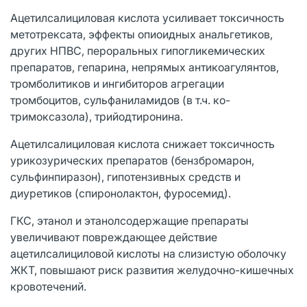
Ацетилсалициловая кислота усиливает токсичность
метотрексата, эффекты опиоидных анальгетиков,
других НПВС, пероральных гипогликемических
препаратов, гепарина, непрямых антикоагулянтов,
тромболитиков и ингибиторов агрегации
тромбоцитов, сульфаниламидов (в т.ч. ко-
тримоксазола), трийодтиронина.
Ацетилсалициловая кислота снижает токсичность
урикозурических препаратов (бензбромарон,
сульфинпиразон), гипотензивных средств и
диуретиков (спиронолактон, фуросемид).
ГКС, этанол и этанолсодержащие препараты
увеличивают повреждающее действие
ацетилсалициловой кислоты на слизистую оболочку
ЖКТ, повышают риск развития желудочно-кишечных
кровотечений.