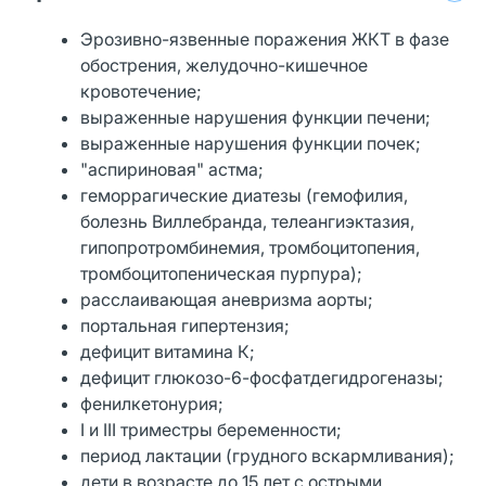
Эрозивно-язвенные поражения ЖКТ в фазе
обострения, желудочно-кишечное
кровотечение;
выраженные нарушения функции печени;
выраженные нарушения функции почек;
"аспириновая" астма;
геморрагические диатезы (гемофилия,
болезнь Виллебранда, телеангиэктазия,
гипопротромбинемия, тромбоцитопения,
тромбоцитопеническая пурпура);
расслаивающая аневризма аорты;
портальная гипертензия;
дефицит витамина К;
дефицит глюкозо-6-фосфатдегидрогеназы;
фенилкетонурия;
I и III триместры беременности;
период лактации (грудного вскармливания);
дети в возрасте до 15 лет с острыми