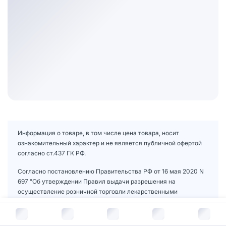
Информация о товаре, в том числе цена товара, носит
ознакомительный характер и не является публичной офертой
согласно ст.437 ГК РФ.
Согласно постановлению Правительства РФ от 16 мая 2020 N
697 "Об утверждении Правил выдачи разрешения на
осуществление розничной торговли лекарственными
препаратами для медицинского применения дистанционным
В корзину за
371
руб.
способом, осуществления такой торговли и доставки
указанных лекарственных препаратов гражданам и внесении