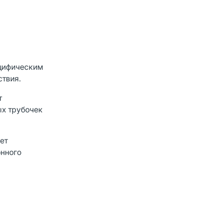
ецифическим
твия.
т
ых трубочек
ет
онного