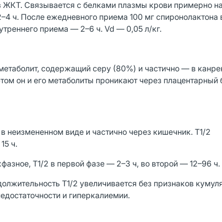
з ЖКТ. Связывается с белками плазмы крови примерно н
–4 ч. После ежедневного приема 100 мг спиронолактона в
треннего приема — 2–6 ч. Vd — 0,05 л/кг.
метаболит, содержащий серу (80%) и частично — в канре
этом он и его метаболиты проникают через плацентарный 
в неизмененном виде и частично через кишечник. T1/2
15 ч.
зное, T1/2 в первой фазе — 2–3 ч, во второй — 12–96 ч.
должительность T1/2 увеличивается без признаков кумул
едостаточности и гиперкалиемии.