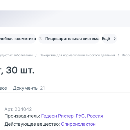
чебная косметика
Пищеварительная система
Ещё
судистых заболеваний
/
Лекарства для нормализации высокого давления
/
Веро
 30 шт.
воз
Документы
21
Арт.
204042
Производитель:
Гедеон Рихтер-РУС, Россия
Действующее вещество:
Спиронолактон