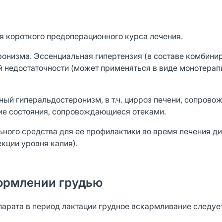
я короткого предоперационного курса лечения.
ронизма. Эссенциальная гипертензия (в составе комбини
 недостаточности (может применяться в виде монотерапи
ный гиперальдостеронизм, в т.ч. цирроз печени, сопров
гие состояния, сопровождающиеся отеками.
ьного средства для ее профилактики во время лечения д
кции уровня калия).
ормлении грудью
арата в период лактации грудное вскармливание следуе