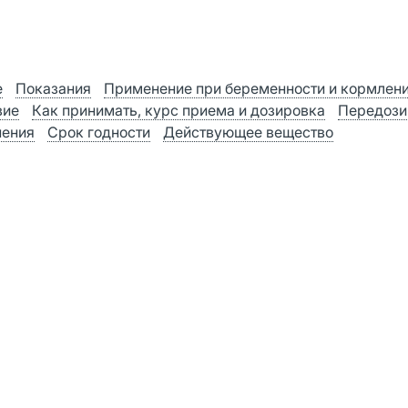
е
Показания
Применение при беременности и кормлен
вие
Как принимать, курс приема и дозировка
Передози
нения
Срок годности
Действующее вещество