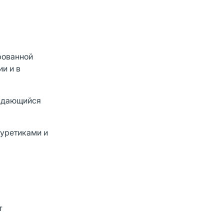
рованной
и и в
ождающийся
иуретиками и
т