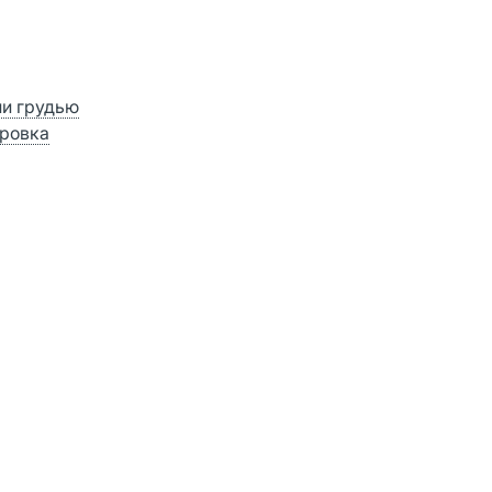
ии грудью
ровка