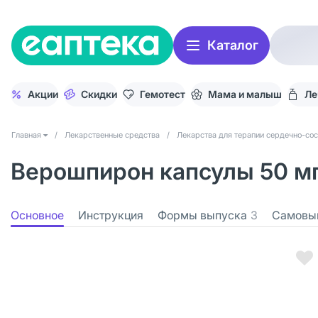
Каталог
Акции
Скидки
Гемотест
Мама и малыш
Ле
Главная
/
Лекарственные средства
/
Лекарства для терапии сердечно-со
Верошпирон капсулы 50 мг,
Основное
Инструкция
Формы выпуска
3
Самовы