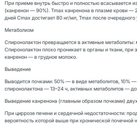
При приеме внутрь быстро и полностью всасывается и
(канренон — 90%). Tmax канренона в плазме крови — 2
дней Cmax достигает 80 нг/мл, Tmax после очередного у
Метаболизм
Спиронолактон превращается в активные метаболиты: 
Спиронолактон плохо проникает в органы и ткани, при 
канренон — в грудное молоко.
Выведение
Выводится почками: 50% — в виде метаболитов, 10% — 
спиронолактона — 13–24 ч, активных метаболитов — до 
Выведение канренона (главным образом почками) двухфа
При циррозе печени и сердечной недостаточности: про
вероятность которой выше при хронической почечной н