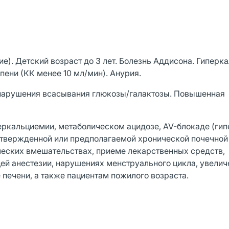
е). Детский возраст до 3 лет. Болезнь Аддисона. Гиперк
пени (КК менее 10 мл/мин). Анурия.
 нарушения всасывания глюкозы/галактозы. Повышенная
перкальциемии, метаболическом ацидозе, AV-блокаде (ги
одтвержденной или предполагаемой хронической почечной
ческих вмешательствах, приеме лекарственных средств,
й анестезии, нарушениях менструального цикла, увелич
 печени, а также пациентам пожилого возраста.