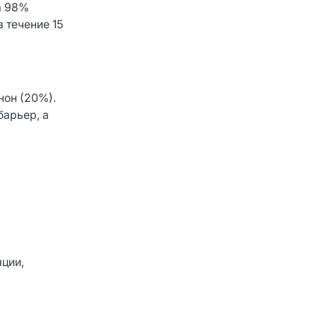
а 98%
 течение 15
нон (20%).
барьер, а
яции,