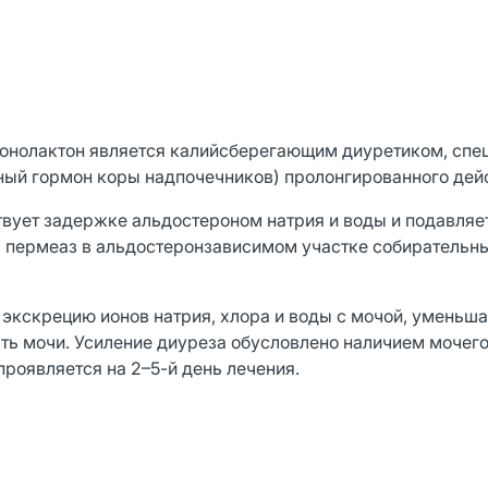
онолактон является калийсберегающим диуретиком, сп
ый гормон коры надпочечников) пролонгированного дейс
твует задержке альдостероном натрия и воды и подавляе
 пермеаз в альдостеронзависимом участке собирательн
экскрецию ионов натрия, хлора и воды с мочой, уменьша
ть мочи. Усиление диуреза обусловлено наличием мочег
проявляется на 2–5-й день лечения.