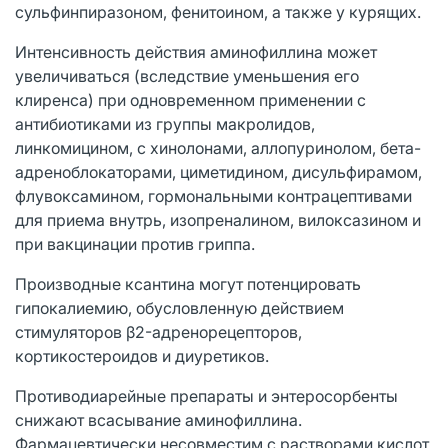
сульфинпиразоном, фенитоином, а также у курящих.
Интенсивность действия аминофиллина может
увеличиваться (вследствие уменьшения его
клиренса) при одновременном применении с
антибиотиками из группы макролидов,
линкомицином, с хинолонами, аллопуринолом, бета-
адреноблокаторами, циметидином, дисульфирамом,
флувоксамином, гормональными контрацептивами
для приема внутрь, изопреналином, вилоксазином и
при вакцинации против гриппа.
Производные ксантина могут потенцировать
гипокалиемию, обусловленную действием
стимуляторов β2-адренорецепторов,
кортикостероидов и диуретиков.
Противодиарейные препараты и энтеросорбенты
снижают всасывание аминофиллина.
Фармацевтически несовместим с растворами кислот.