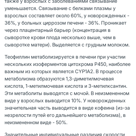
также у взрослых с заболеваниями связывание
уменьшается. Связывание с белками плазмы у
взрослых составляет около 60%, у новорожденных -
36%, у больных циррозом печени - 36%. Проникает
через плацентарный барьер (концентрация в
сыворотке крови плода несколько выше, чем в
сыворотке матери). Выделяется с грудным молоком.
Теофиллин метаболизируется в печени при участии
нескольких изоферментов цитохрома P450, наиболее
важным из которых является CYP1A2. В процессе
метаболизма образуются 1,3-диметилмочевая
кислота, 1-метилмочевая кислота и 3-метилксантин.
Эти метаболиты выводятся с мочой. В неизмененном
виде у взрослых выводится 10%. У новорожденных
значительная часть выводится в виде кофеина (из-за
незрелости путей его дальнейшего метаболизма), в
неизмененном виде - 50%.
Значительные индивидуальные различия скорости