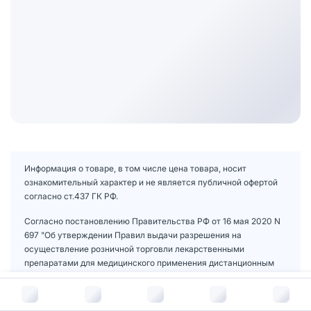
Информация о товаре, в том числе цена товара, носит
ознакомительный характер и не является публичной офертой
согласно ст.437 ГК РФ.
Согласно постановлению Правительства РФ от 16 мая 2020 N
697 "Об утверждении Правил выдачи разрешения на
осуществление розничной торговли лекарственными
препаратами для медицинского применения дистанционным
способом, осуществления такой торговли и доставки
В корзину за
31
руб.
указанных лекарственных препаратов гражданам и внесении
изменений в некоторые акты Правительства Российской