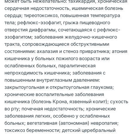
может быть нежелательно: тахикардия, хроническая
сердечная недостаточность, ишемическая болезнь
сердца; тиреотоксикоз, повышенная температура
тела; рефлюкс-эзофагит, грыжа пищеводного
отверстия диафрагмы, сочетающаяся с рефлюкс-
эзофагитом; заболевания желудочно-кишечного
тракта, сопровождающиеся обструктивными
состояниями: ахалазия и стеноз привратника; атония
кишечника у больных пожилого возраста или
ослабленных больных, паралитическая
непроходимость кишечника; заболевания с
повышенным внутриглазным давлением:
закрытоугольная и открытоугольная глаукома;
хронические воспалительные заболевания
кишечника (болезнь Крона, язвенный колит); сухость
во рту; почечная недостаточность; хронические
заболевания легких, особенно у ослабленных
больных; вегетативная (автономная) невропатия;
токсикоз беременности; детский церебральный