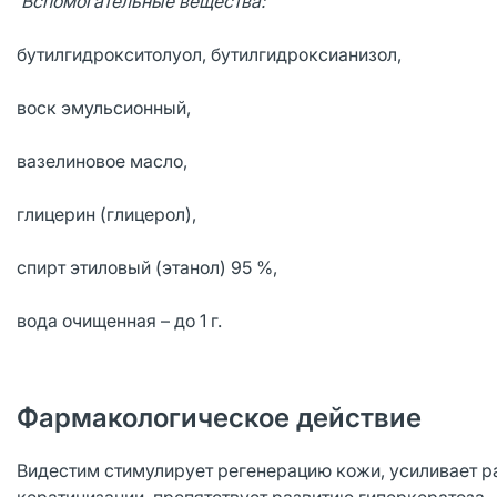
Вспомогательные вещества:
бутилгидрокситолуол, бутилгидроксианизол,
воск эмульсионный,
вазелиновое масло,
глицерин (глицерол),
спирт этиловый (этанол) 95 %,
вода очищенная – до 1 г.
Фармакологическое действие
Видестим стимулирует регенерацию кожи, усиливает р