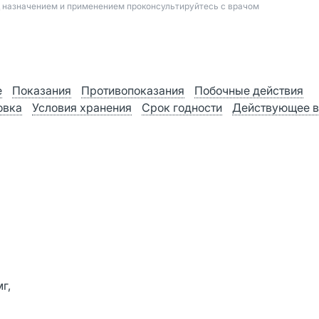
д назначением и применением проконсультируйтесь с врачом
е
Показания
Противопоказания
Побочные действия
овка
Условия хранения
Срок годности
Действующее в
г,