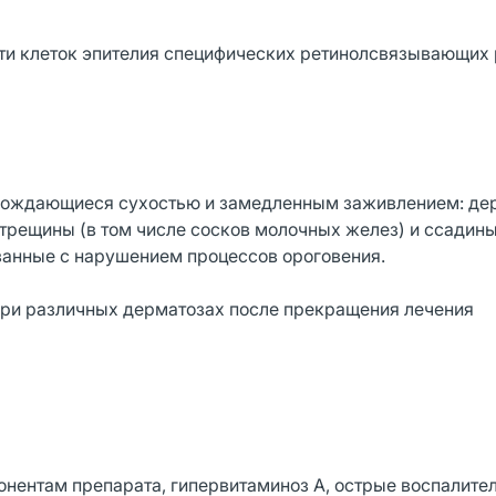
ти клеток эпителия специфических ретинолсвязывающих
овождающиеся сухостью и замедленным заживлением: де
 трещины (в том числе сосков молочных желез) и ссадины
занные с нарушением процессов ороговения.
при различных дерматозах после прекращения лечения
нентам препарата, гипервитаминоз А, острые воспалите