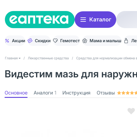
Каталог
Акции
Скидки
Гемотест
Мама и малыш
Ле
Главная
/
Лекарственные средства
/
Средства для нормализации обмена 
Видестим мазь для наружно
Основное
Аналоги
1
Инструкция
Отзывы