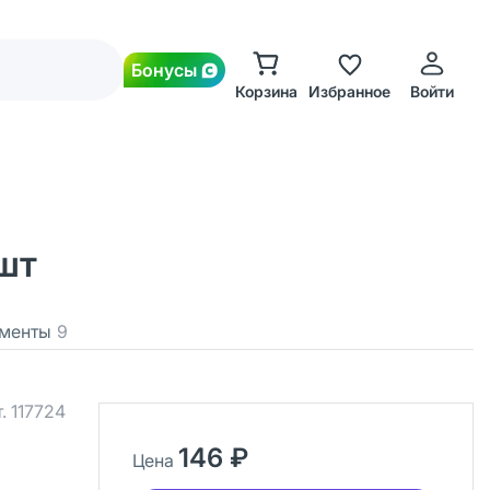
Бонусы
Корзина
Избранное
Войти
шт
менты
9
т.
117724
146 ₽
Цена