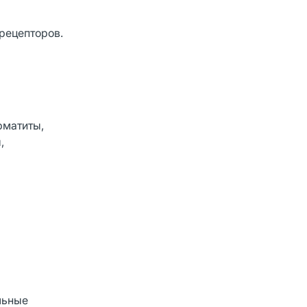
 рецепторов.
рматиты,
,
льные