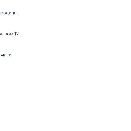
ссадины
рывом 12
 мази