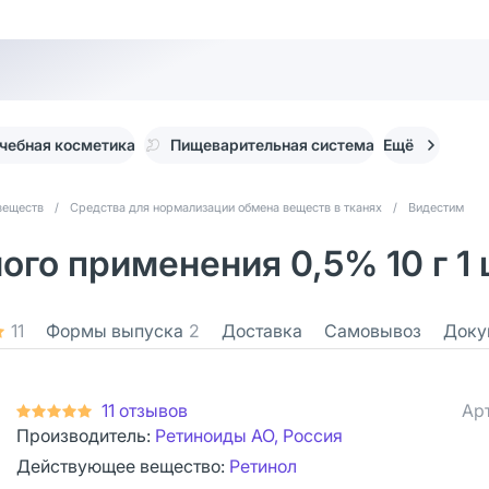
чебная косметика
Пищеварительная система
Ещё
веществ
/
Средства для нормализации обмена веществ в тканях
/
Видестим
го применения 0,5% 10 г 1 
11
Формы выпуска
2
Доставка
Самовывоз
Доку
11 отзывов
Ар
Производитель:
Ретиноиды АО, Россия
Действующее вещество:
Ретинол