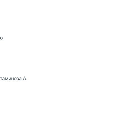
го
таминоза А.