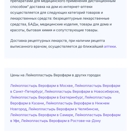
препаратами для медицинского применения дистанционным
способом" доставка на дом из интернет-аптеки
осуществляется для следующих категорий товаров и
лекарственных средств: безрецептурные лекарственные
средства, БАДы, медицинские изделия, товары для дома и
красоты, бытовая химия и сопутствующие товары.
Доставка рецептурных лекарств, при наличии рецепта
выписанного врачом, осуществляется до ближайшей
аптеки
.
Цены на Лейкопластырь Верофарм в других городах
Лейкопластырь Верофарм в Москве
,
Лейкопластырь Верофарм
в Санкт-Петербург
,
Лейкопластырь Верофарм в Новосибирске
,
Лейкопластырь Верофарм в Екатеринбург
,
Лейкопластырь
Верофарм в Казани
,
Лейкопластырь Верофарм в Нижнем
Новгород
,
Лейкопластырь Верофарм в Челябинске
,
Лейкопластырь Верофарм в Самаре
,
Лейкопластырь Верофарм
в Уфе
,
Лейкопластырь Верофарм в Ростове-на-Дону