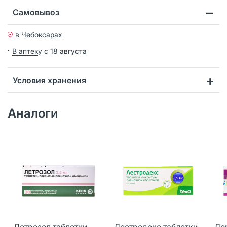
Самовывоз
в Чебоксарах
В аптеку
с 18 августа
Условия хранения
Аналоги
Летрозол таблетки
Лестродекс таблетки
Ло