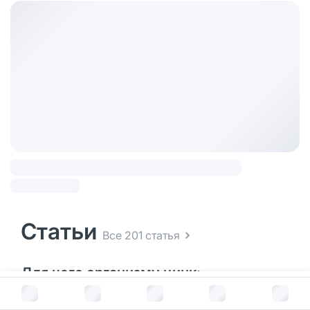
Статьи
Все 201 статья
Для чего организму цинк:
В корзину за
8 681
руб.
рассказываем о пользе и влиянии на