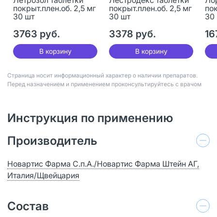
покрыт.плен.об. 2,5 мг
покрыт.плен.об. 2,5 мг
пок
30 шт
30 шт
30
3763 руб.
3378 руб.
16
В корзину
В корзину
Страница носит информационный характер о наличии препаратов.
Перед назначением и применением проконсультируйтесь с врачом
Инструкция по применению
Производитель
Новартис Фарма С.п.А./Новартис Фарма Штейн АГ,
Италия/Щвейцария
Состав