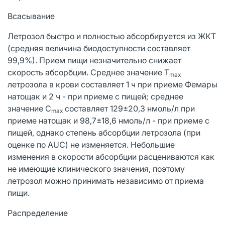
Всасывание
Летрозол быстро и полностью абсорбируется из ЖКТ
(средняя величина биодоступности составляет
99,9%). Прием пищи незначительно снижает
скорость абсорбции. Среднее значение T
max
летрозола в крови составляет 1 ч при приеме Фемары
натощак и 2 ч - при приеме с пищей; среднее
значение C
составляет 129±20,3 нмоль/л при
max
приеме натощак и 98,7±18,6 нмоль/л - при приеме с
пищей, однако степень абсорбции летрозола (при
оценке по AUC) не изменяется. Небольшие
изменения в скорости абсорбции расцениваются как
не имеющие клинического значения, поэтому
летрозол можно принимать независимо от приема
пищи.
Распределение