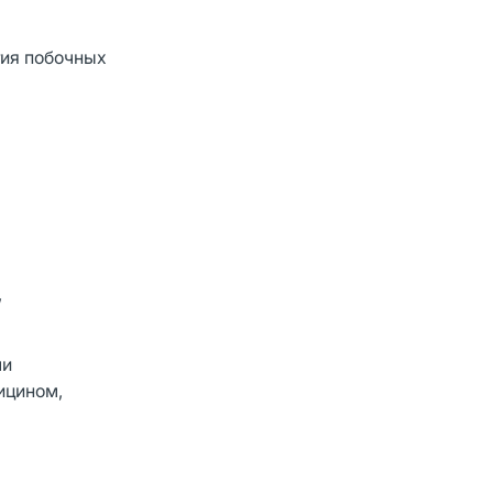
тия побочных
,
ми
ицином,