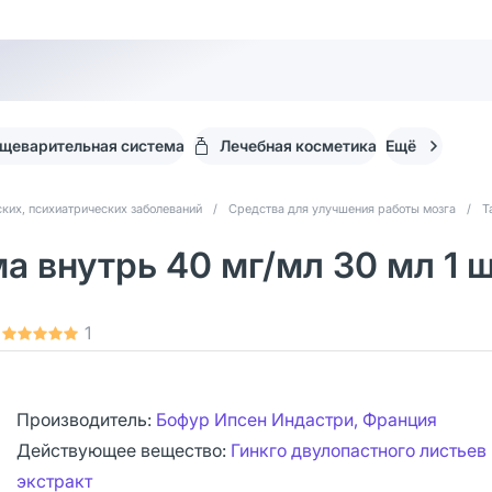
щеварительная система
Лечебная косметика
Ещё
ких, психиатрических заболеваний
/
Средства для улучшения работы мозга
/
Т
а внутрь 40 мг/мл 30 мл 1 
1
Производитель:
Бофур Ипсен Индастри, Франция
Действующее вещество:
Гинкго двулопастного листьев
экстракт