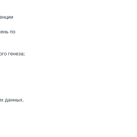
менции
ень по
го генеза;
их данных.