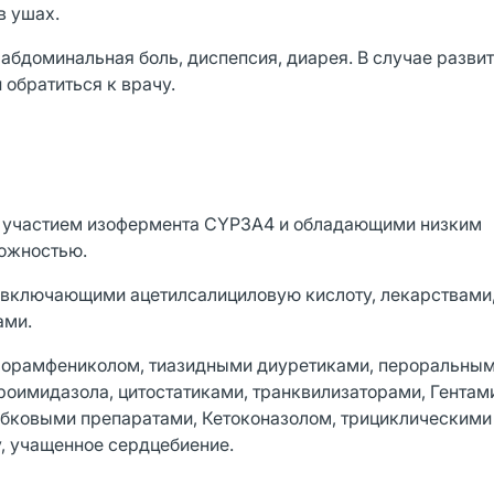
в ушах.
 абдоминальная боль, диспепсия, диарея. В случае разви
 обратиться к врачу.
с участием изофермента CYP3A4 и обладающими низким
рожностью.
, включающими ацетилсалициловую кислоту, лекарствами
ами.
хлорамфениколом, тиазидными диуретиками, пероральны
оимидазола, цитостатиками, транквилизаторами, Гентам
бковыми препаратами, Кетоконазолом, трициклическими
, учащенное сердцебиение.