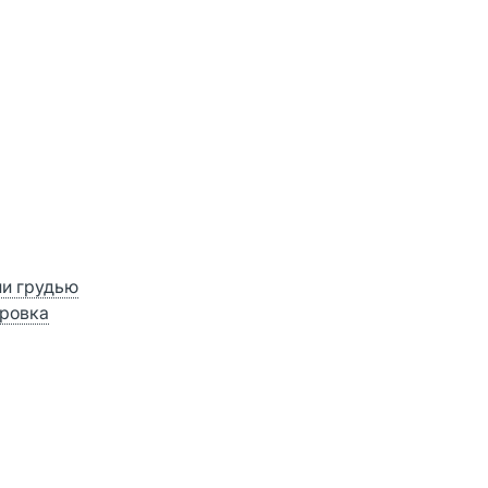
ии грудью
ровка