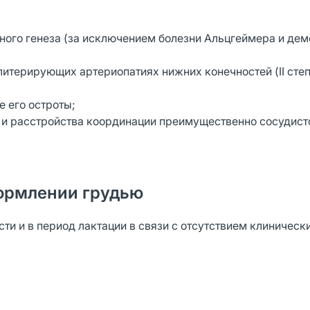
ного генеза (за исключением болезни Альцгеймера и де
терирующих артериопатиях нижних конечностей (II степ
е его остроты;
 и расстройства координации преимущественно сосудисто
ормлении грудью
и и в период лактации в связи с отсутствием клиническ