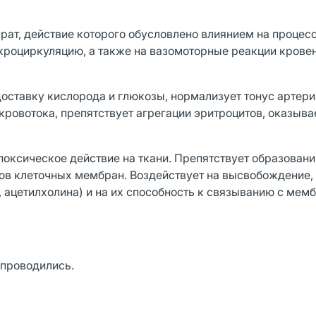
рат, действие которого обусловлено влиянием на процес
икроциркуляцию, а также на вазомоторные реакции кров
оставку кислорода и глюкозы, нормализует тонус артерий
ровотока, препятствует агрегации эритроцитов, оказыва
поксическое действие на ткани. Препятствует образован
ов клеточных мембран. Воздействует на высвобождение,
, ацетилхолина) и на их способность к связыванию с ме
 проводились.