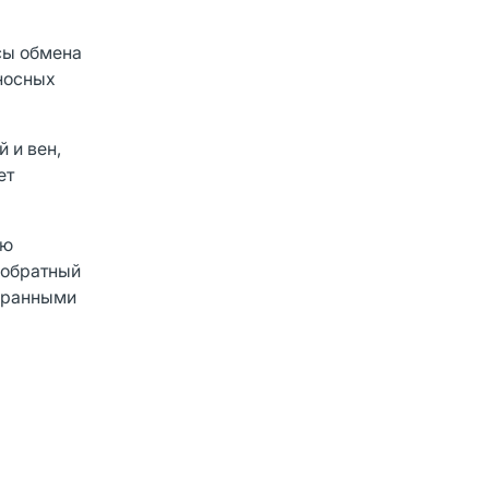
сы обмена
еносных
 и вен,
ет
ию
 обратный
мбранными