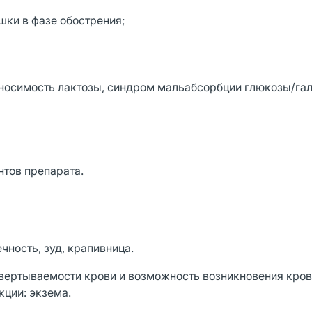
шки в фазе обострения;
еносимость лактозы, синдром мальабсорбции глюкозы/гал
нтов препарата.
чность, зуд, крапивница.
вертываемости крови и возможность возникновения кро
кции: экзема.