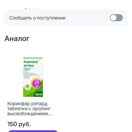
Сообщить о поступлении
Аналог
Коринфар ретард
таблетки с пролонг
высвобождением
покрыт.плен.об. 20 мг
50 шт
150 руб.