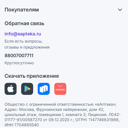
О компании
Что с моим заказом?
Покупателям
Карьера
Ответы на вопросы
Оплата
Поставщики
Обратная связь
Блог
Отзывы
Лицензия
info@eapteka.ru
Программа СберСпасибо
Реклама на сайте
Если есть вопросы,
отзывы и предложения
Политика конфиденциальности
Ваши товары на ЕАПТЕКЕ
88007007711
Пользовательское соглашение
Сотрудничество для аптек
Круглосуточно
Политика рекомендаций
СМИ о нас
Скачать приложение
Этика и соответствие
Политика в отношении обработки персональных данных
Общество с ограниченной ответственностью «еАптека»;
Адрес: Москва, Фрунзенская набережная, дом 42,
цокольный этаж, помещение I, комната 2; Лицензия: Л042-
01177-91/00587270 от 09.12.2020 г.; ОГРН: 1147746631988,
ИНН 7704865540