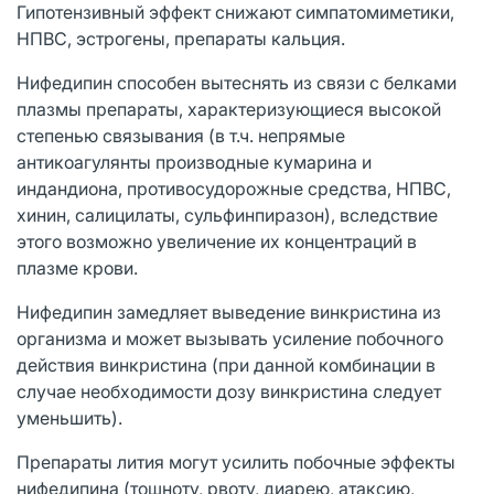
Гипотензивный эффект снижают симпатомиметики,
НПВС, эстрогены, препараты кальция.
Нифедипин способен вытеснять из связи с белками
плазмы препараты, характеризующиеся высокой
степенью связывания (в т.ч. непрямые
антикоагулянты производные кумарина и
индандиона, противосудорожные средства, НПВС,
хинин, салицилаты, сульфинпиразон), вследствие
этого возможно увеличение их концентраций в
плазме крови.
Нифедипин замедляет выведение винкристина из
организма и может вызывать усиление побочного
действия винкристина (при данной комбинации в
случае необходимости дозу винкристина следует
уменьшить).
Препараты лития могут усилить побочные эффекты
нифедипина (тошноту, рвоту, диарею, атаксию,