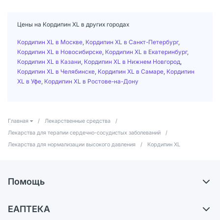
Цены на Кордипин XL в других городах
Кордипин XL в Москве
,
Кордипин XL в Санкт-Петербург
,
Кордипин XL в Новосибирске
,
Кордипин XL в Екатеринбург
,
Кордипин XL в Казани
,
Кордипин XL в Нижнем Новгород
,
Кордипин XL в Челябинске
,
Кордипин XL в Самаре
,
Кордипин
XL в Уфе
,
Кордипин XL в Ростове-на-Дону
Главная
/
Лекарственные средства
/
Лекарства для терапии сердечно-сосудистых заболеваний
/
Лекарства для нормализации высокого давления
/
Кордипин XL
Помощь
Самовывоз из аптек
ЕАПТЕКА
Обмен и возврат