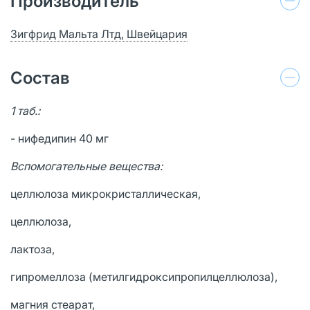
Производитель
Зигфрид Мальта Лтд, Швейцария
Состав
1 таб.:
- нифедипин 40 мг
Вспомогательные вещества:
целлюлоза микрокристаллическая,
целлюлоза,
лактоза,
гипромеллоза (метилгидроксипропилцеллюлоза),
магния стеарат,