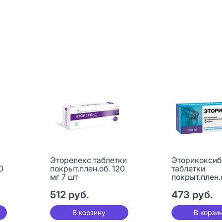
Эторелекс таблетки
Эторикоксиб
0
покрыт.плен.об. 120
таблетки
мг 7 шт
покрыт.плен.
мг 7 шт
512 руб.
473 руб.
В корзину
В корзи