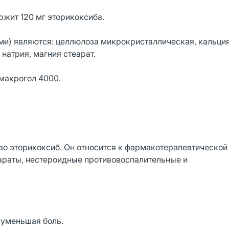
ржит 120 мг эторикоксиба.
и) являются: целлюлоза микрокристаллическая, кальци
натрия, магния стеарат.
 макрогол 4000.
 эторикоксиб. Он относится к фармакотерапевтической 
араты, нестероидные противовоспалительные и
 уменьшая боль.