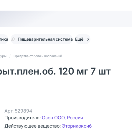
тика
Пищеварительная система
Ещё
туры
/
Средства от боли и воспалений
ыт.плен.об. 120 мг 7 шт
Арт.
529894
Производитель:
Озон ООО, Россия
Действующее вещество:
Эторикоксиб