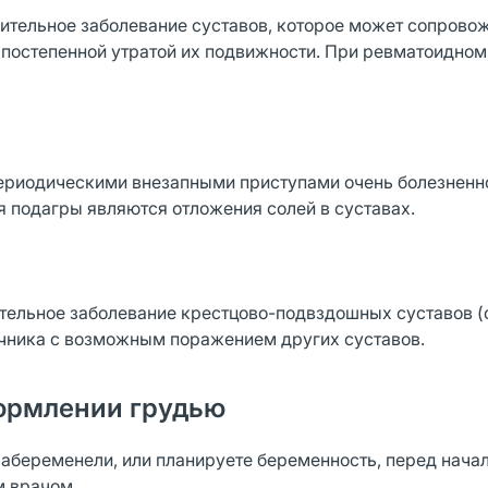
ительное заболевание суставов, которое может сопрово
 постепенной утратой их подвижности. При ревматоидном
 периодическими внезапными приступами очень болезненн
я подагры являются отложения солей в суставах.
тельное заболевание крестцово-подвздошных суставов (
очника с возможным поражением других суставов.
ормлении грудью
забеременели, или планируете беременность, перед нача
м врачом.