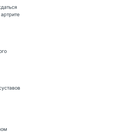
ждаться
 артрите
ого
суставов
лом