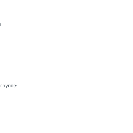
я
группе: