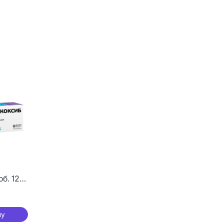
об. 120
ну