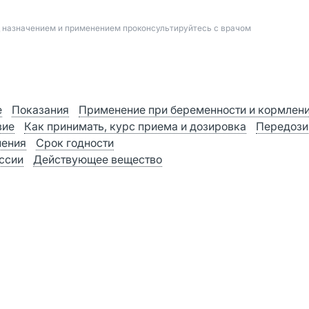
д назначением и применением проконсультируйтесь с врачом
е
Показания
Применение при беременности и кормлен
вие
Как принимать, курс приема и дозировка
Передози
нения
Срок годности
оссии
Действующее вещество