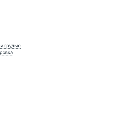
ии грудью
ровка